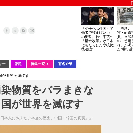
「少子化は外国人労
「震度7
働者で補えばいい」
震・耐震
の衝撃。竹中平蔵の
損。令和
「構造改革」が日本
の「想定
にもたらした“深刻な
れ」が明
後遺症”
た“現行基
ャー
話題
特集一覧 ▼
有名企業
国が世界を滅ぼす
汚染物質をバラまきな
中国が世界を滅ぼす
「日本人に教えたい本当の歴史、中国・韓国の真実」』