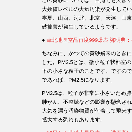
この黄砂については、台湾でも大きく
大数値レベルの大気汚染が発生してい
寧夏、山西、河北、北京、天津、山東
砂被害が発生しているようです。
●
華北地區空品再度999爆表 鄭明典
ちなみに、かつての黄砂飛来のときには
した。PM2.5とは、微小粒子状部室
下の小さな粒子のことです。ですので
であれば、PM2.5になります。
PM2.5は、粒子が非常に小さいため
肺がん、不整脈などの影響が懸念され
大気を漂う汚染物質が付着して飛来す
拡大する恐れもあります。