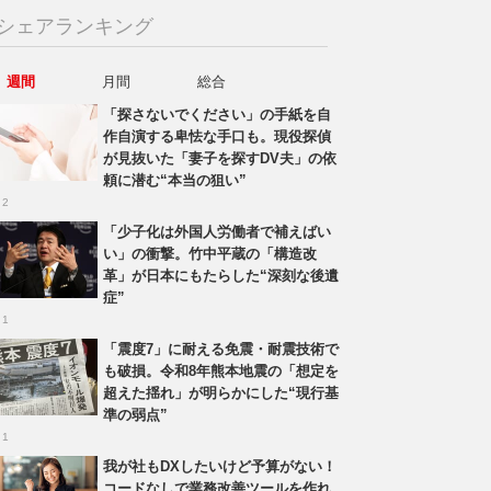
シェアランキング
週間
月間
総合
「探さないでください」の手紙を自
作自演する卑怯な手口も。現役探偵
が見抜いた「妻子を探すDV夫」の依
頼に潜む“本当の狙い”
 2
「少子化は外国人労働者で補えばい
い」の衝撃。竹中平蔵の「構造改
革」が日本にもたらした“深刻な後遺
症”
 1
「震度7」に耐える免震・耐震技術で
も破損。令和8年熊本地震の「想定を
超えた揺れ」が明らかにした“現行基
準の弱点”
 1
我が社もDXしたいけど予算がない！
コードなしで業務改善ツールを作れ