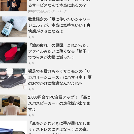
るサービスなんて本当にあるの？
[PR]株式会社インターパーク
数量限定の「夏に使いたいシャワー
ジェル」が、本当に気持ちいい！爽
快感がクセになるよ
★ 0
「旅の疲れ」の原因、これだった。
ファイルみたいに薄くなる「椅子」
でつらさが大幅に減った！
★ 0
裸足でも履けちゃうサロモンの「リ
カバリーシューズ」にハマり中！ 夏
のおでかけに快適なんだよね〜
★ 0
2,000円台でPC音質アップ！ 「高コ
スパスピーカー」の進化版が出てま
すよ
★ 0
「傘をたたむときに手が濡れてしま
う」ストレスにさよなら！この傘、