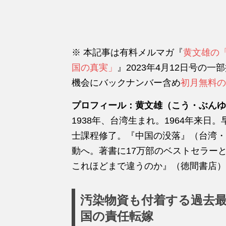
※ 本記事は有料メルマガ『
黄文雄の
国の真実」
』2023年4月12日号の
機会にバックナンバー含め
初月無料の
プロフィール：黄文雄（こう・ぶんゆ
1938年、台湾生まれ。1964年来
士課程修了。『中国の没落』（台湾・
動へ。著書に17万部のベストセラー
これほどまで違うのか』（徳間書店）
汚染物資も付着する過去
国の責任転嫁