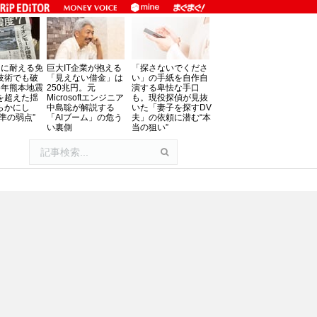
」に耐える免
巨大IT企業が抱える
「探さないでくださ
技術でも破
「見えない借金」は
い」の手紙を自作自
8年熊本地震
250兆円。元
演する卑怯な手口
を超えた揺
Microsoftエンジニア
も。現役探偵が見抜
らかにし
中島聡が解説する
いた「妻子を探すDV
準の弱点”
「AIブーム」の危う
夫」の依頼に潜む“本
い裏側
当の狙い”