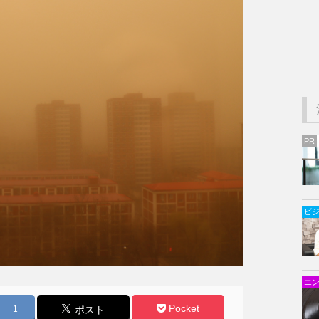
PR
ビ
エ
Pocket
1
ポスト