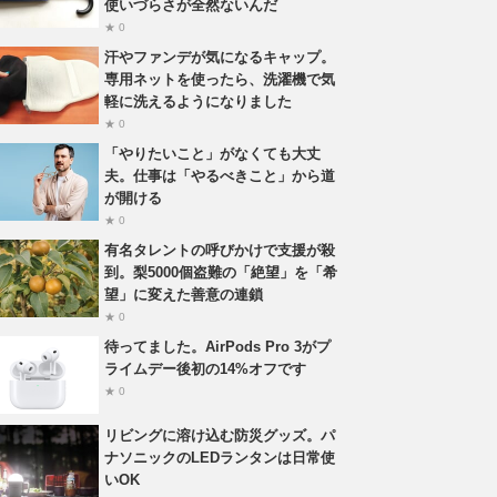
使いづらさが全然ないんだ
★ 0
汗やファンデが気になるキャップ。
専用ネットを使ったら、洗濯機で気
軽に洗えるようになりました
★ 0
「やりたいこと」がなくても大丈
夫。仕事は「やるべきこと」から道
が開ける
★ 0
有名タレントの呼びかけで支援が殺
到。梨5000個盗難の「絶望」を「希
望」に変えた善意の連鎖
★ 0
待ってました。AirPods Pro 3がプ
ライムデー後初の14%オフです
★ 0
リビングに溶け込む防災グッズ。パ
ナソニックのLEDランタンは日常使
いOK