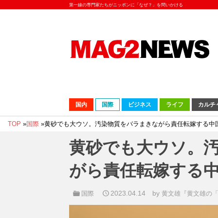
第一線の専門家たちがニッポンに「なぜ？」を問いかける
国内
国際
ビジネス
ライフ
カルチ
TOP
»
国際
»
黄砂でも大ウソ。汚染物質をバラまきながら責任転嫁する中
黄砂でも大ウソ。
がら責任転嫁する
2023.04.14
by
国際
黄文雄『黄文雄の