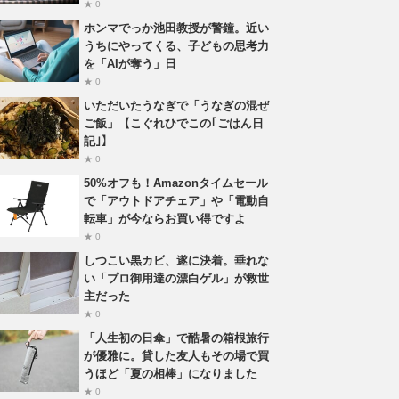
★ 0
ホンマでっか池田教授が警鐘。近い
うちにやってくる、子どもの思考力
を「AIが奪う」日
★ 0
いただいたうなぎで「うなぎの混ぜ
ご飯」【こぐれひでこの｢ごはん日
記｣】
★ 0
50%オフも！Amazonタイムセール
で「アウトドアチェア」や「電動自
転車」が今ならお買い得ですよ
★ 0
しつこい黒カビ、遂に決着。垂れな
い「プロ御用達の漂白ゲル」が救世
主だった
★ 0
「人生初の日傘」で酷暑の箱根旅行
が優雅に。貸した友人もその場で買
うほど「夏の相棒」になりました
★ 0