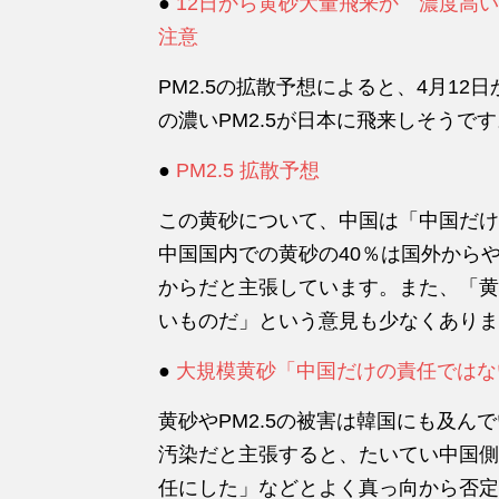
●
12日から黄砂大量飛来か 濃度高
注意
PM2.5の拡散予想によると、4月12
の濃いPM2.5が日本に飛来しそうで
●
PM2.5 拡散予想
この黄砂について、中国は「中国だけ
中国国内での黄砂の40％は国外から
からだと主張しています。また、「黄
いものだ」という意見も少なくありま
●
大規模黄砂「中国だけの責任ではな
黄砂やPM2.5の被害は韓国にも及ん
汚染だと主張すると、たいてい中国側
任にした」などとよく真っ向から否定