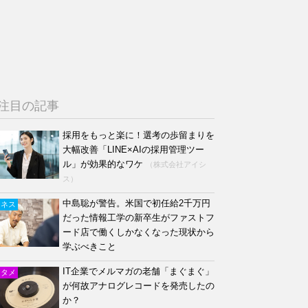
注目の記事
採用をもっと楽に！選考の歩留まりを
大幅改善「LINE×AIの採用管理ツー
ル」が効果的なワケ
（株式会社アイシ
ス）
中島聡が警告。米国で初任給2千万円
ジネス
だった情報工学の新卒生がファストフ
ード店で働くしかなくなった現状から
学ぶべきこと
IT企業でメルマガの老舗「まぐまぐ」
ンタメ
が何故アナログレコードを発売したの
か？