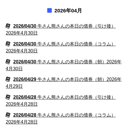
2026年04月
2026/04/30
牛さん熊さんの本日の債券（引け後）
2026年4月30日
2026/04/30
牛さん熊さんの本日の債券（コラム）
2026年4月30日
2026/04/30
牛さん熊さんの本日の債券（朝）2026年
4月30日
2026/04/29
牛さん熊さんの本日の債券（朝）2026年
4月29日
2026/04/28
牛さん熊さんの本日の債券（引け後）
2026年4月28日
2026/04/28
牛さん熊さんの本日の債券（コラム）
2026年4月28日