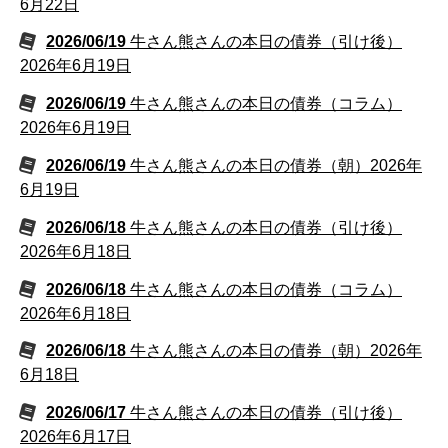
6月22日
2026/06/19
牛さん熊さんの本日の債券（引け後）
2026年6月19日
2026/06/19
牛さん熊さんの本日の債券（コラム）
2026年6月19日
2026/06/19
牛さん熊さんの本日の債券（朝）2026年
6月19日
2026/06/18
牛さん熊さんの本日の債券（引け後）
2026年6月18日
2026/06/18
牛さん熊さんの本日の債券（コラム）
2026年6月18日
2026/06/18
牛さん熊さんの本日の債券（朝）2026年
6月18日
2026/06/17
牛さん熊さんの本日の債券（引け後）
2026年6月17日