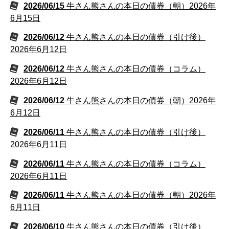
2026/06/15
牛さん熊さんの本日の債券（朝）2026年
6月15日
2026/06/12
牛さん熊さんの本日の債券（引け後）
2026年6月12日
2026/06/12
牛さん熊さんの本日の債券（コラム）
2026年6月12日
2026/06/12
牛さん熊さんの本日の債券（朝）2026年
6月12日
2026/06/11
牛さん熊さんの本日の債券（引け後）
2026年6月11日
2026/06/11
牛さん熊さんの本日の債券（コラム）
2026年6月11日
2026/06/11
牛さん熊さんの本日の債券（朝）2026年
6月11日
2026/06/10
牛さん熊さんの本日の債券（引け後）