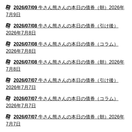
2026/07/09
牛さん熊さんの本日の債券（朝）2026年
7月9日
2026/07/08
牛さん熊さんの本日の債券（引け後）
2026年7月8日
2026/07/08
牛さん熊さんの本日の債券（コラム）
2026年7月8日
2026/07/08
牛さん熊さんの本日の債券（朝）2026年
7月8日
2026/07/07
牛さん熊さんの本日の債券（引け後）
2026年7月7日
2026/07/07
牛さん熊さんの本日の債券（コラム）
2026年7月7日
2026/07/07
牛さん熊さんの本日の債券（朝）2026年
7月7日