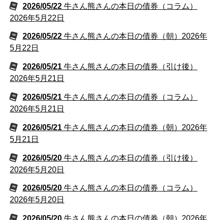
2026/05/22
牛さん熊さんの本日の債券（コラム）
2026年5月22日
2026/05/22
牛さん熊さんの本日の債券（朝）2026年
5月22日
2026/05/21
牛さん熊さんの本日の債券（引け後）
2026年5月21日
2026/05/21
牛さん熊さんの本日の債券（コラム）
2026年5月21日
2026/05/21
牛さん熊さんの本日の債券（朝）2026年
5月21日
2026/05/20
牛さん熊さんの本日の債券（引け後）
2026年5月20日
2026/05/20
牛さん熊さんの本日の債券（コラム）
2026年5月20日
2026/05/20
牛さん熊さんの本日の債券（朝）2026年