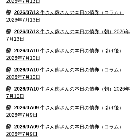
2026年7月13日
2026/07/13
牛さん熊さんの本日の債券（コラム）
2026年7月13日
2026/07/13
牛さん熊さんの本日の債券（朝）2026年
7月13日
2026/07/10
牛さん熊さんの本日の債券（引け後）
2026年7月10日
2026/07/10
牛さん熊さんの本日の債券（コラム）
2026年7月10日
2026/07/10
牛さん熊さんの本日の債券（朝）2026年
7月10日
2026/07/09
牛さん熊さんの本日の債券（引け後）
2026年7月9日
2026/07/09
牛さん熊さんの本日の債券（コラム）
2026年7月9日