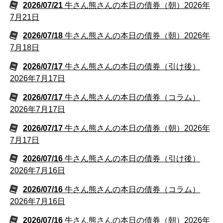
2026/07/21
牛さん熊さんの本日の債券（朝）2026年
7月21日
2026/07/18
牛さん熊さんの本日の債券（朝）2026年
7月18日
2026/07/17
牛さん熊さんの本日の債券（引け後）
2026年7月17日
2026/07/17
牛さん熊さんの本日の債券（コラム）
2026年7月17日
2026/07/17
牛さん熊さんの本日の債券（朝）2026年
7月17日
2026/07/16
牛さん熊さんの本日の債券（引け後）
2026年7月16日
2026/07/16
牛さん熊さんの本日の債券（コラム）
2026年7月16日
2026/07/16
牛さん熊さんの本日の債券（朝）2026年