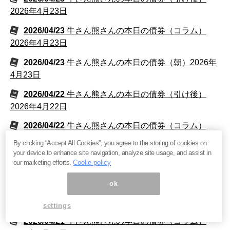
2026年4月23日
2026/04/23
牛さん熊さんの本日の債券（コラム）
2026年4月23日
2026/04/23
牛さん熊さんの本日の債券（朝）2026年
4月23日
2026/04/22
牛さん熊さんの本日の債券（引け後）
2026年4月22日
2026/04/22
牛さん熊さんの本日の債券（コラム）
2026年4月22日
By clicking “Accept All Cookies”, you agree to the storing of cookies on
your device to enhance site navigation, analyze site usage, and assist in
2026/04/22
牛さん熊さんの本日の債券（朝）2026年
our marketing efforts.
Coolie policy
4月22日
ok
2026/04/21
牛さん熊さんの本日の債券（引け後）
2026年4月21日
settings
2026/04/21
牛さん熊さんの本日の債券（コラム）