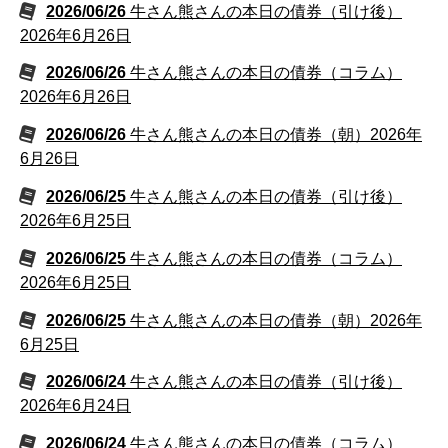
2026/06/26
牛さん熊さんの本日の債券（引け後）
2026年6月26日
2026/06/26
牛さん熊さんの本日の債券（コラム）
2026年6月26日
2026/06/26
牛さん熊さんの本日の債券（朝）2026年
6月26日
2026/06/25
牛さん熊さんの本日の債券（引け後）
2026年6月25日
2026/06/25
牛さん熊さんの本日の債券（コラム）
2026年6月25日
2026/06/25
牛さん熊さんの本日の債券（朝）2026年
6月25日
2026/06/24
牛さん熊さんの本日の債券（引け後）
2026年6月24日
2026/06/24
牛さん熊さんの本日の債券（コラム）