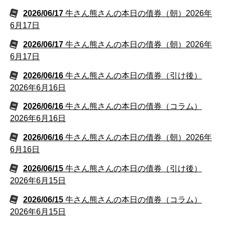
2026/06/17
牛さん熊さんの本日の債券（朝）2026年
6月17日
2026/06/17
牛さん熊さんの本日の債券（朝）2026年
6月17日
2026/06/16
牛さん熊さんの本日の債券（引け後）
2026年6月16日
2026/06/16
牛さん熊さんの本日の債券（コラム）
2026年6月16日
2026/06/16
牛さん熊さんの本日の債券（朝）2026年
6月16日
2026/06/15
牛さん熊さんの本日の債券（引け後）
2026年6月15日
2026/06/15
牛さん熊さんの本日の債券（コラム）
2026年6月15日