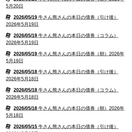
5月20日
2026/05/19
牛さん熊さんの本日の債券（引け後）
2026年5月19日
2026/05/19
牛さん熊さんの本日の債券（コラム）
2026年5月19日
2026/05/19
牛さん熊さんの本日の債券（朝）2026年
5月19日
2026/05/18
牛さん熊さんの本日の債券（引け後）
2026年5月18日
2026/05/18
牛さん熊さんの本日の債券（コラム）
2026年5月18日
2026/05/18
牛さん熊さんの本日の債券（朝）2026年
5月18日
2026/05/15
牛さん熊さんの本日の債券（引け後）