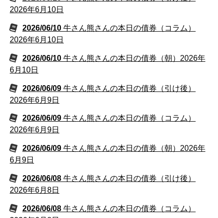
2026年6月10日
2026/06/10
牛さん熊さんの本日の債券（コラム）
2026年6月10日
2026/06/10
牛さん熊さんの本日の債券（朝）2026年
6月10日
2026/06/09
牛さん熊さんの本日の債券（引け後）
2026年6月9日
2026/06/09
牛さん熊さんの本日の債券（コラム）
2026年6月9日
2026/06/09
牛さん熊さんの本日の債券（朝）2026年
6月9日
2026/06/08
牛さん熊さんの本日の債券（引け後）
2026年6月8日
2026/06/08
牛さん熊さんの本日の債券（コラム）