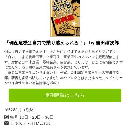
『倒産危機は自力で乗り越えられる！』 by 吉田猫次郎
倒産は自力で回避できます！あなたにも必ずできます！当メルマガでは、
「自力」による倒産回避、企業再生、事業再生のノウハウを定期配信しま
す。対象者は中小企業、零細企業、自営業。とりわけ、どこにも相談できず
に悩んでいる小規模企業の社長さんを意識しています。
筆者は事業再生コンサルタント、作家、CTP認定事業再生士の吉田猫次
郎。著書も多数出版していますが、本やブログとはまた違った、タイムリー
かつ保存性の高い有益情報を満載！
定期購読はこちら
￥528/ 月（税込）
毎月 10日・20日・30日
テキスト・HTML形式