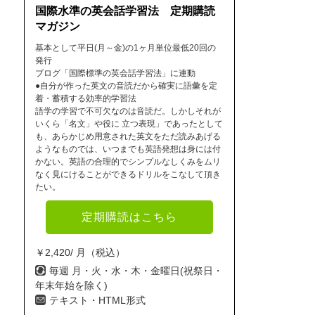
国際水準の英会話学習法 定期購読
マガジン
基本として平日(月～金)の1ヶ月単位最低20回の
発行
ブログ「国際標準の英会話学習法」に連動
●自分が作った英文の音読だから確実に語彙を定
着・蓄積する効率的学習法
語学の学習で不可欠なのは音読だ。しかしそれが
いくら「名文」や役に 立つ表現」であったとして
も、あらかじめ用意された英文をただ読みあげる
ようなものでは、いつまでも英語発想は身には付
かない。英語の合理的でシンプルなしくみをムリ
なく見にけることができるドリルをこなして頂き
たい。
定期購読はこちら
￥2,420/ 月（税込）
毎週 月・火・水・木・金曜日(祝祭日・
年末年始を除く)
テキスト・HTML形式