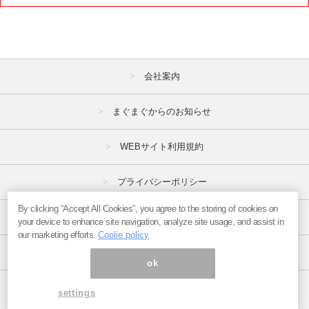
会社案内
まぐまぐからのお知らせ
WEBサイト利用規約
プライバシーポリシー
By clicking “Accept All Cookies”, you agree to the storing of cookies on
特定商取引法
your device to enhance site navigation, analyze site usage, and assist in
our marketing efforts.
Coolie policy
広告掲載はこちら
ok
ページ内の商標は全て商標権者に属します。
settings
Copyright(C)2017
まぐまぐ！
All Rights Reserved.