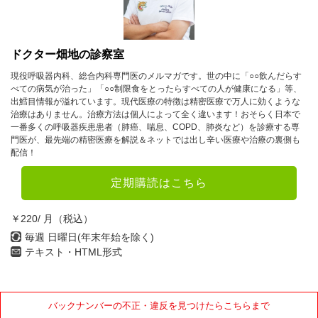
1月
2月
3月
4月
5月
6月
ドクター畑地の診察室
7月
8月
9月
現役呼吸器内科、総合内科専門医のメルマガです。世の中に「○○飲んだらす
べての病気が治った」「○○制限食をとったらすべての人が健康になる」等、
10月
11月
12月
出鱈目情報が溢れています。現代医療の特徴は精密医療で万人に効くような
治療はありません。治療方法は個人によって全く違います！おそらく日本で
一番多くの呼吸器疾患患者（肺癌、喘息、COPD、肺炎など）を診療する専
2022年
門医が、最先端の精密医療を解説＆ネットでは出し辛い医療や治療の裏側も
配信！
1月
2月
3月
定期購読はこちら
4月
5月
6月
7月
8月
9月
￥220/ 月（税込）
毎週 日曜日(年末年始を除く)
10月
11月
12月
テキスト・HTML形式
2021年
バックナンバーの不正・違反を見つけたらこちらまで
1月
2月
3月