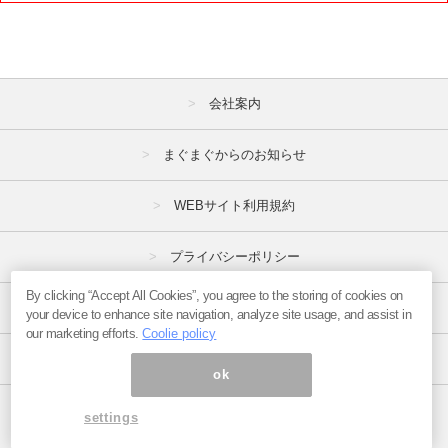
4月
5月
6月
7月
8月
9月
10月
11月
12月
会社案内
2020年
まぐまぐからのお知らせ
1月
2月
3月
WEBサイト利用規約
4月
5月
6月
プライバシーポリシー
7月
8月
9月
10月
11月
12月
By clicking “Accept All Cookies”, you agree to the storing of cookies on
特定商取引法
your device to enhance site navigation, analyze site usage, and assist in
our marketing efforts.
Coolie policy
2019年
広告掲載はこちら
ok
1月
2月
3月
ページ内の商標は全て商標権者に属します。
settings
4月
5月
6月
Copyright(C)2017
まぐまぐ！
All Rights Reserved.