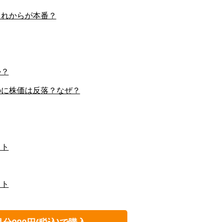
これからが本番？
か？
のに株価は反落？なぜ？
ット
ット