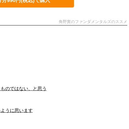
月分990円(税込)で購入
角野實のファンダメンタルズのススメ
なものではない、と思う
いように思います