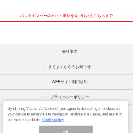
2021年
バックナンバーの不正・違反を見つけたらこちらまで
1月
2月
3月
4月
5月
6月
7月
8月
9月
会社案内
10月
11月
12月
まぐまぐからのお知らせ
WEBサイト利用規約
プライバシーポリシー
By clicking “Accept All Cookies”, you agree to the storing of cookies on
特定商取引法
your device to enhance site navigation, analyze site usage, and assist in
our marketing efforts.
Coolie policy
広告掲載はこちら
ok