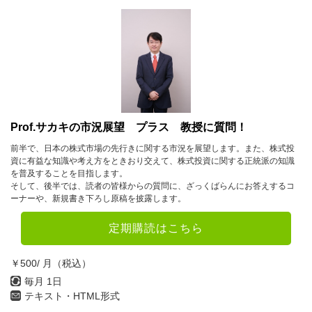
7月
8月
9月
10月
11月
12月
2023年
1月
2月
3月
4月
5月
6月
Prof.サカキの市況展望 プラス 教授に質問！
7月
8月
9月
前半で、日本の株式市場の先行きに関する市況を展望します。また、株式投
資に有益な知識や考え方をときおり交えて、株式投資に関する正統派の知識
10月
11月
12月
を普及することを目指します。
そして、後半では、読者の皆様からの質問に、ざっくばらんにお答えするコ
ーナーや、新規書き下ろし原稿を披露します。
2022年
定期購読はこちら
1月
2月
3月
4月
5月
6月
￥500/ 月（税込）
7月
8月
9月
毎月 1日
テキスト・HTML形式
10月
11月
12月