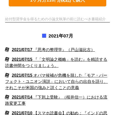
給付型奨学金を得るための小論文執筆の前に読むべき書籍紹介
2021年07月
2021/07/17
『思考の整理学』（戸山滋比古）
2021/07/15
『「文明論之概略」を読む』を精読する
読書仲間をつくりましょう。
2021/07/15
オバマ候補が危機を脱した「モア・パー
フェクト・ユニオン演説」において自らの出自を語り、
それこそが米国の強みと説くことの意義
2021/07/14
『下剋上受験』（桜井信一）における流
路変更工事
2021/07/10
【スマホ読書会】の勧め：『インドの思