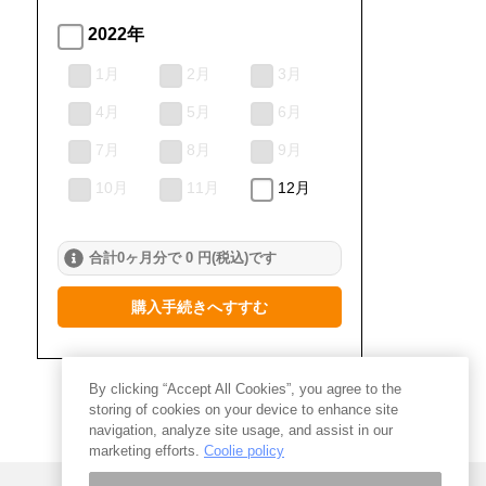
2022年
1月
2月
3月
4月
5月
6月
7月
8月
9月
10月
11月
12月
合計0ヶ月分で 0 円(税込)です
購入手続きへすすむ
By clicking “Accept All Cookies”, you agree to the
storing of cookies on your device to enhance site
navigation, analyze site usage, and assist in our
marketing efforts.
Coolie policy