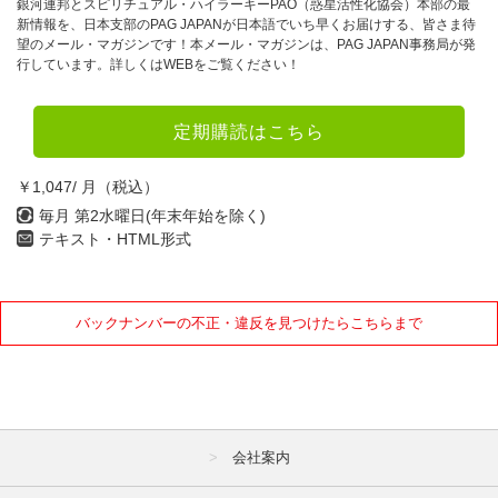
7月
8月
9月
銀河連邦とスピリチュアル・ハイラーキーPAO（惑星活性化協会）本部の最
新情報を、日本支部のPAG JAPANが日本語でいち早くお届けする、皆さま待
10月
11月
12月
望のメール・マガジンです！本メール・マガジンは、PAG JAPAN事務局が発
行しています。詳しくはWEBをご覧ください！
2022年
定期購読はこちら
1月
2月
3月
4月
5月
6月
￥1,047/ 月（税込）
毎月 第2水曜日(年末年始を除く)
7月
8月
9月
テキスト・HTML形式
10月
11月
12月
2021年
バックナンバーの不正・違反を見つけたらこちらまで
1月
2月
3月
4月
5月
6月
7月
8月
9月
会社案内
10月
11月
12月