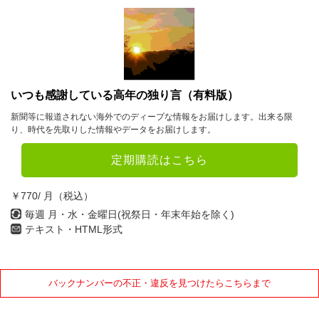
10月
11月
12月
2023年
1月
2月
3月
いつも感謝している高年の独り言（有料版）
4月
5月
6月
新聞等に報道されない海外でのディープな情報をお届けします。出来る限
り、時代を先取りした情報やデータをお届けします。
7月
8月
9月
定期購読はこちら
10月
11月
12月
￥770/ 月（税込）
2022年
毎週 月・水・金曜日(祝祭日・年末年始を除く)
テキスト・HTML形式
1月
2月
3月
4月
5月
6月
バックナンバーの不正・違反を見つけたらこちらまで
7月
8月
9月
10月
11月
12月