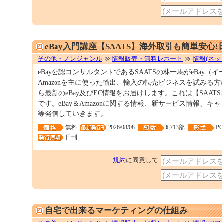
eBay入門講座【SAATS】海外取引も簡単安心
その他・ノンジャンル
情報販売・無料レポート
情報(ネッ
eBay公認コンサルタントであるSAATSの林一馬がeBay（
Amazonを主に使った輸出、輸入の転売ビジネスを試みる
ら最新のeBay及びEC情報をお届けします。これは【SAA
です。eBay＆Amazonに関する情報、新サービス情報、
等発信していきます。
無料
2026/08/08
6,713部
P
日刊
規約
に同意して
自宅で出来るマーケティングの仕組み