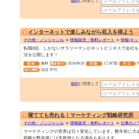
規約
に同意して
インターネットで楽しみながら収入を得よう
その他・ノンジャンル
情報販売・無料レポート
情報(ネッ
転職8回、しがないサラリーマンがネットビジネスで会社
法を公開します！
無料
2024/09/26
17,587部
ほぼ 月刊
規約
に同意して
寝てても売れる！マーケティング戦略研究所
その他・ノンジャンル
情報販売・無料レポート
仕事のノ
マーケティングの世界は日々変化しています。数年前に大
戦略が数年後には失敗例となる場合もあります。