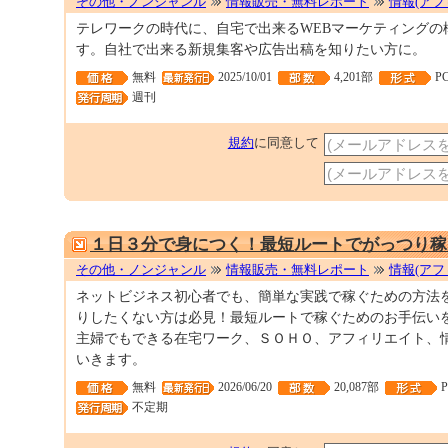
その他・ノンジャンル
情報販売・無料レポート
情報(アフ
テレワークの時代に、自宅で出来るWEBマーケティングの
す。自社で出来る新規集客や広告出稿を知りたい方に。
無料
2025/10/01
4,201部
P
週刊
規約
に同意して
１日３分で身につく！最短ルートでがっつり稼
その他・ノンジャンル
情報販売・無料レポート
情報(アフ
ネットビジネス初心者でも、簡単な実践で稼ぐための方法
りしたくない方は必見！最短ルートで稼ぐためのお手伝い
主婦でもできる在宅ワーク、ＳＯＨＯ、アフィリエイト、
いきます。
無料
2026/06/20
20,087部
不定期