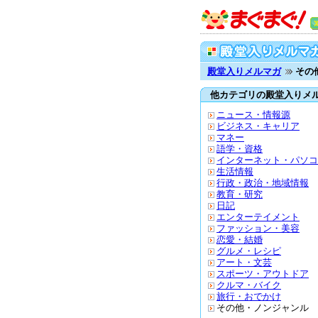
殿堂入りメルマガ
その
他カテゴリの殿堂入りメ
ニュース・情報源
ビジネス・キャリア
マネー
語学・資格
インターネット・パソコ
生活情報
行政・政治・地域情報
教育・研究
日記
エンターテイメント
ファッション・美容
恋愛・結婚
グルメ・レシピ
アート・文芸
スポーツ・アウトドア
クルマ・バイク
旅行・おでかけ
その他・ノンジャンル