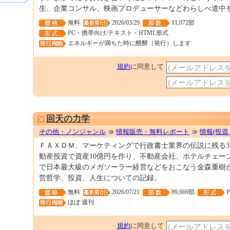
生、企業コンサル、映画プロデューサーなどわらしべ道中
無料
2026/03/29
11,072部
PC・携帯向け/テキスト・HTML形式
エネルギーが満ちた時に醗酵（発行）します
規約
に同意して
回天の力学
その他・ノンジャンル
情報販売・無料レポート
情報(投資
ＦＡＸＤＭ、マーケティングで行政書士業界の伝説に残る3
動産投資で資産10億円を作り、不動産会社、ホテルチェー
で日本最大級のメガソーラー経営などをおこなう金森重樹
営哲学、投資、人生についての記録。
無料
2026/07/21
89,669部
ほぼ 週刊
規約
に同意して