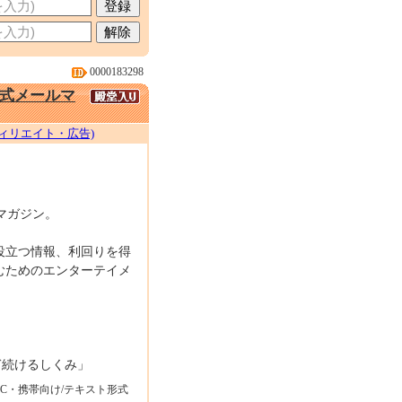
0000183298
式メールマ
ィリエイト・広告)
マガジン。
役立つ情報、利回りを得
むためのエンターテイメ
ぎ続けるしくみ」
PC・携帯向け/テキスト形式