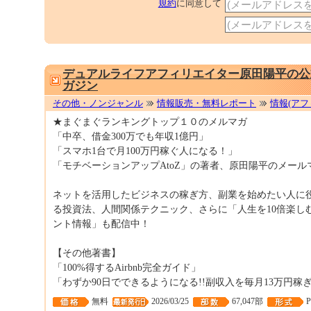
規約
に同意して
デュアルライフアフィリエイター原田陽平の公
ガジン
その他・ノンジャンル
情報販売・無料レポート
情報(アフ
★まぐまぐランキングトップ１０のメルマガ
「中卒、借金300万でも年収1億円」
「スマホ1台で月100万円稼ぐ人になる！」
「モチベーションアップAtoZ」の著者、原田陽平のメール
ネットを活用したビジネスの稼ぎ方、副業を始めたい人に
る投資法、人間関係テクニック、さらに「人生を10倍楽し
ント情報」も配信中！
【その他著書】
「100%得するAirbnb完全ガイド」
「わずか90日でできるようになる!!副収入を毎月13万円稼
無料
2026/03/25
67,047部