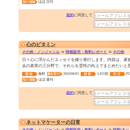
ほぼ 日刊
規約
に同意して
心のビタミン
その他・ノンジャンル
情報販売・無料レポート
その他
日々心に浮かんだエッセイを綴り発行します。内容は、家族
会の真実の三分野で、それらを霊性の向上でまとめたいと
無料
2026/06/01
3,451部
P
ほぼ 週刊
規約
に同意して
ネットマケーターの日常
その他・ノンジャンル
情報販売・無料レポート
情報(ネッ