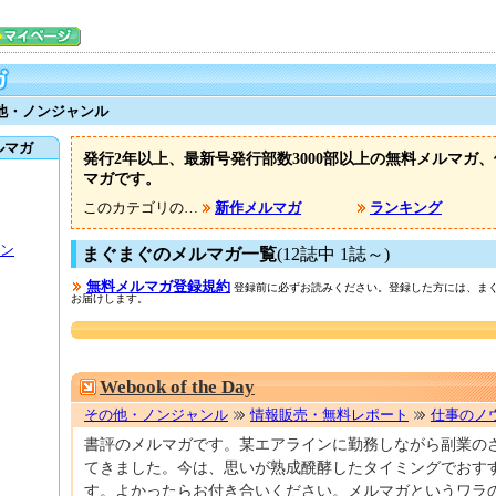
他・ノンジャンル
ルマガ
発行2年以上、最新号発行部数3000部以上の無料メルマガ
マガです。
このカテゴリの…
新作メルマガ
ランキング
ン
まぐまぐのメルマガ一覧
(12誌中 1誌～)
無料メルマガ登録規約
登録前に必ずお読みください。登録した方には、まぐ
お届けします。
Webook of the Day
その他・ノンジャンル
情報販売・無料レポート
仕事のノ
書評のメルマガです。某エアラインに勤務しながら副業の
てきました。今は、思いが熟成醗酵したタイミングでおす
す。よかったらお付き合いください。メルマガというワラ