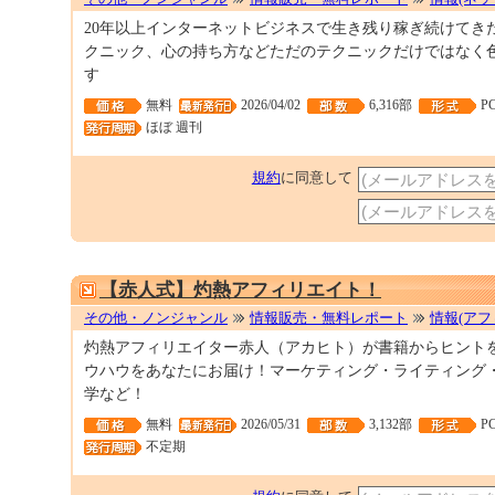
20年以上インターネットビジネスで生き残り稼ぎ続けてき
クニック、心の持ち方などただのテクニックだけではなく
す
無料
2026/04/02
6,316部
P
ほぼ 週刊
規約
に同意して
【赤人式】灼熱アフィリエイト！
その他・ノンジャンル
情報販売・無料レポート
情報(アフ
灼熱アフィリエイター赤人（アカヒト）が書籍からヒント
ウハウをあなたにお届け！マーケティング・ライティング
学など！
無料
2026/05/31
3,132部
P
不定期