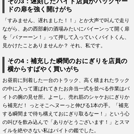
その3：遅刻したバイト店員がバックヤー
ドの扉を強く開けがち
「すみません、遅れました！！」とか大声で叫んで走り
ながら、あの西部劇の酒場みたいにバイーンって開く扉
を「バァーーン！」って押して入っていくバイトくん、
見かけたことありませんか？ それ、私です。
その4：補充した瞬間のおにぎりを店員の
横からすばやく買いがち
お昼前に到着した一台のトラック、高く積まれたラック
の中に入って運ばれてきたお弁当一式を並べる作業はバ
イトの腕の見せ所。よーし、売れ筋のシャケおにぎりか
ら補充だ！ っとそこへヌーっと伸びる1本の手。「補充
する瞬間まで待ち構えておにぎり取るなー！」という心
の叫びを飲み込んで「ありがとうございます！」とスマ
イルを絶やさない私はバイトの鑑でした。