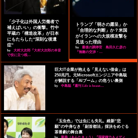
「少子化は外国人労働者で
トランプ「弱さの露呈」か
補えばいい」の衝撃。竹中
「合理的な判断」か？米国
平蔵の「構造改革」が日本
がイランへの大規模攻撃を
にもたらした“深刻な後遺
見送った理由
症”
by
最後の調停官 島田久仁彦の
by
大村大次郎『大村大次郎の本音
『無敵の交渉・…
で役に立つ税…
巨大IT企業が抱える「見えない借金」は
250兆円。元Microsoftエンジニア中島聡
が解説する「AIブーム」の危うい裏側
by
中島聡『週刊 Life is beaut…
「玉虫色」では虫にも失礼。維新“悲
願”の中身なき「副首都法」採決をめぐる
茶番劇の舞台裏
by
新恭（あらたきょう）『国家権力＆メディ