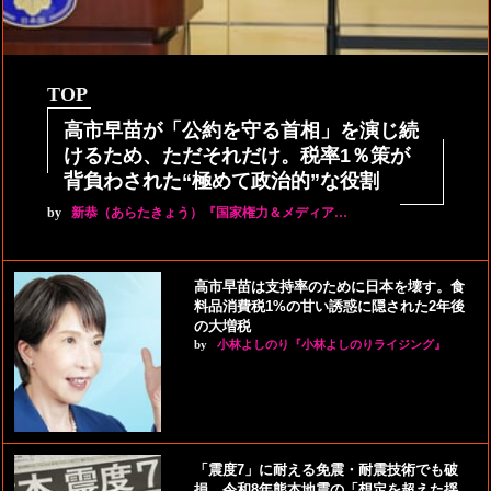
TOP
高市早苗が「公約を守る首相」を演じ続
けるため、ただそれだけ。税率1％策が
背負わされた“極めて政治的”な役割
by
新恭（あらたきょう）『国家権力＆メディア…
高市早苗は支持率のために日本を壊す。食
料品消費税1%の甘い誘惑に隠された2年後
の大増税
by
小林よしのり『小林よしのりライジング』
「震度7」に耐える免震・耐震技術でも破
損。令和8年熊本地震の「想定を超えた揺