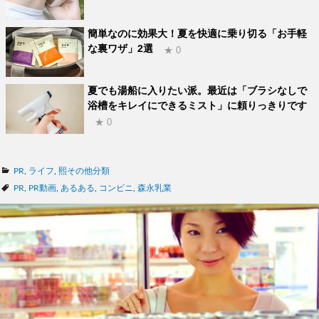
簡単なのに効果大！夏を快適に乗り切る「お手軽
な裏ワザ」2選
★ 0
夏でも湯船に入りたい派。最近は「ブラシなしで
浴槽をキレイにできるミスト」に頼りっきりです
★ 0
カ
PR
,
ライフ
,
熙その他分類
テ
タ
PR
,
PR動画
,
あるある
,
コンビニ
,
森永乳業
ゴ
グ
リ
ー