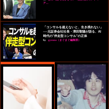
ア…
「コンサルを超えないと、生き残れない」
──元証券会社社長・澤田聖陽が語る、AI
時代の"伴走型コンサル"の正体
by
gyouza（まぐまぐ編集部）