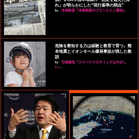
れ」が明らかにした“現行基準の弱点”
by
冷泉彰彦『冷泉彰彦のプリンストン通信』
危険を察知する力は経験と教育で育つ。熊
本地震とイオンモール爆発事故が残した教
訓
by
引地達也『ジャーナリスティックなやさし
い…