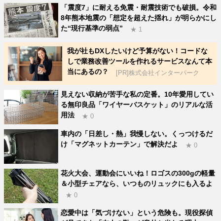
「震度7」に耐える免震・耐震技術でも破損。令和
8年熊本地震の「想定を超えた揺れ」が明らかにし
た“現行基準の弱点”
★ 1
我が社もDXしたいけど予算がない！コードな
しで業務改善ツールを作れるサービスなんて本
当にあるの？
[PR]株式会社インターパーク
見えない収納が苦手な私の定番。10年愛用してい
る無印良品「ワイヤーバスケット」のリアルな活
用法
★ 0
車内の「日差し・熱」我慢しない。くっつけるだ
け「マグネットカーテン」で解決だよ
★ 0
花火大会、運動会にいいね！ロゴスの300gの軽量
＆小型チェアなら、いつものリュックにも入るよ
★ 0
恋愛中は「気づけない」という危険も。現役探偵