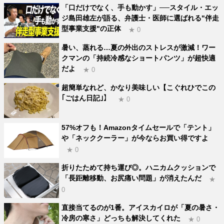
「口だけでなく、手も動かす」──スタイル・エッ
ジ島田雄左が語る、弁護士・医師に選ばれる"伴走
型事業支援"の正体
★ 0
暑い、蒸れる…夏の外出のストレスが激減！ワー
クマンの「持続冷感なショートパンツ」が超快適
だよ
★ 0
超簡単なれど、かなり美味しい【こぐれひでこの
｢ごはん日記｣】
★ 0
57%オフも！Amazonタイムセールで「テント」
や「ネッククーラー」が今ならお買い得ですよ
★ 0
折りたためて持ち運び◎。ハニカムクッションで
「長距離移動、お尻痛い問題」が消えたんだ
★
0
直接当てるのが1番。アイスカイロが「夏の暑さ・
冷房の寒さ」どっちも解決してくれた
★ 0