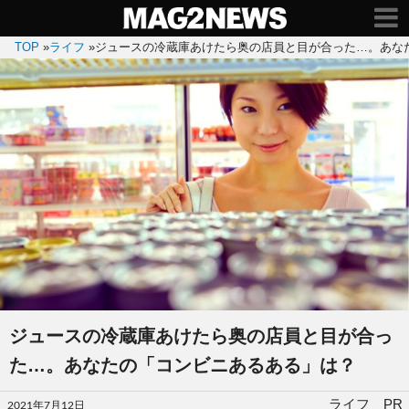
TOP
»
ライフ
»
ジュースの冷蔵庫あけたら奥の店員と目が合った…。あな
ジュースの冷蔵庫あけたら奥の店員と目が合っ
た…。あなたの「コンビニあるある」は？
投
ライフ PR
2021年7月12日