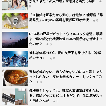
が見てきた「友人の勘」が意外と当たる理由
★
0
「血糖値は正常だから安心」は危険？ 糖尿病「早
期発見」のための基礎を現役医師が伝授
★ 0
UFO界の巨星デビッド・ウィルコック急逝。最期
まで追い続けた機密映像46本の開示はなぜ止まっ
たのか？
★ 0
被れば体感−15℃。夏の炎天下を乗り切る「冷感
ポンチョ」
★ 0
玉ねぎ炒めない、肉も焼かないのにコク旨！ メリ
ットしかない「痩せる無水カレー」をつくってみ
た
★ 0
模様替えしなくても、部屋の雰囲気は変えられ
る。掃除グッズを±0にするだけで、生活感がスッ
と消えたんだ
★ 0