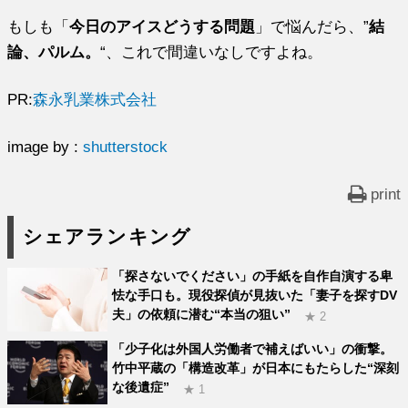
もしも「
今日のアイスどうする問題
」で悩んだら、”
結
論、パルム。
“、これで間違いなしですよね。
PR:
森永乳業株式会社
image by :
shutterstock
print
シェアランキング
「探さないでください」の手紙を自作自演する卑
怯な手口も。現役探偵が見抜いた「妻子を探すDV
夫」の依頼に潜む“本当の狙い”
★ 2
「少子化は外国人労働者で補えばいい」の衝撃。
竹中平蔵の「構造改革」が日本にもたらした“深刻
な後遺症”
★ 1