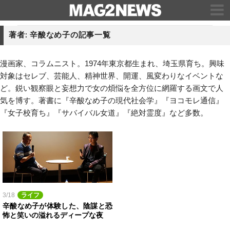
著者: 辛酸なめ子の記事一覧
漫画家、コラムニスト。1974年東京都生まれ、埼玉県育ち。興味
対象はセレブ、芸能人、精神世界、開運、風変わりなイベントな
ど。鋭い観察眼と妄想力で女の煩悩を全方位に網羅する画文で人
気を博す。著書に『辛酸なめ子の現代社会学』『ヨコモレ通信』
『女子校育ち』『サバイバル女道』『絶対霊度』など多数。
3/18
ライフ
辛酸なめ子が体験した、陰謀と恐
怖と笑いの溢れるディープな夜