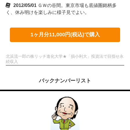
2012/05/01
ＧＷの谷間。東京市場も底値圏銘柄多
く、休み明けを楽しみに様子見でよい。
1ヶ月分11,000円(税込)で購入
北浜流一郎の株リッチ進化大学★「損小利大」投資法で目指せ永
続収入
バックナンバーリスト