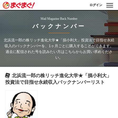
ログイン
Mail Magazine Back Number
バックナンバー
北浜流一郎の株リッチ進化大学★「損小利大」投資法で目指せ永続
収入
のバックナンバーを、1ヶ月ごとに購入することができます。
過去に配信された号を読みたい方はこちらからお買い求めくださ
い。
北浜流一郎の株リッチ進化大学★「損小利大」
投資法で目指せ永続収入
バックナンバーリスト