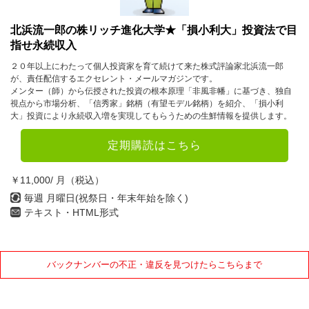
北浜流一郎の株リッチ進化大学★「損小利大」投資法で目
指せ永続収入
２０年以上にわたって個人投資家を育て続けて来た株式評論家北浜流一郎
が、責任配信するエクセレント・メールマガジンです。
メンター（師）から伝授された投資の根本原理「非風非幡」に基づき、独自
視点から市場分析、「信秀家」銘柄（有望モデル銘柄）を紹介、「損小利
大」投資により永続収入増を実現してもらうための生鮮情報を提供します。
定期購読はこちら
￥11,000/ 月（税込）
毎週 月曜日(祝祭日・年末年始を除く)
テキスト・HTML形式
バックナンバーの不正・違反を見つけたらこちらまで