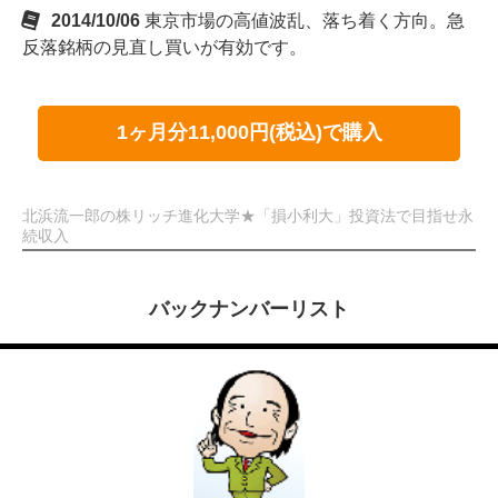
2014/10/06
東京市場の高値波乱、落ち着く方向。急
反落銘柄の見直し買いが有効です。
1ヶ月分11,000円(税込)で購入
北浜流一郎の株リッチ進化大学★「損小利大」投資法で目指せ永
続収入
バックナンバーリスト