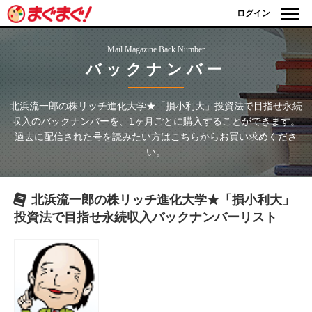
ログイン
Mail Magazine Back Number
バックナンバー
北浜流一郎の株リッチ進化大学★「損小利大」投資法で目指せ永続
収入
のバックナンバーを、1ヶ月ごとに購入することができます。
過去に配信された号を読みたい方はこちらからお買い求めくださ
い。
北浜流一郎の株リッチ進化大学★「損小利大」
投資法で目指せ永続収入
バックナンバーリスト