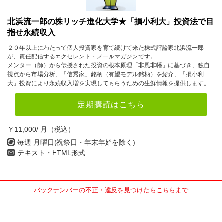
北浜流一郎の株リッチ進化大学★「損小利大」投資法で目
指せ永続収入
２０年以上にわたって個人投資家を育て続けて来た株式評論家北浜流一郎
が、責任配信するエクセレント・メールマガジンです。
メンター（師）から伝授された投資の根本原理「非風非幡」に基づき、独自
視点から市場分析、「信秀家」銘柄（有望モデル銘柄）を紹介、「損小利
大」投資により永続収入増を実現してもらうための生鮮情報を提供します。
定期購読はこちら
￥11,000/ 月（税込）
毎週 月曜日(祝祭日・年末年始を除く)
テキスト・HTML形式
バックナンバーの不正・違反を見つけたらこちらまで