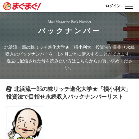
ログイン
Mail Magazine Back Number
バックナンバー
北浜流一郎の株リッチ進化大学★「損小利大」投資法で目指せ永続
収入
のバックナンバーを、1ヶ月ごとに購入することができます。
過去に配信された号を読みたい方はこちらからお買い求めくださ
い。
北浜流一郎の株リッチ進化大学★「損小利大」
投資法で目指せ永続収入
バックナンバーリスト