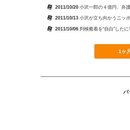
2011/10/20
小沢一郎の４億円、弁
2011/10/13
小沢が立ち向かうニッ
2011/10/06
判検癒着を“自白”した
1ヶ
バ