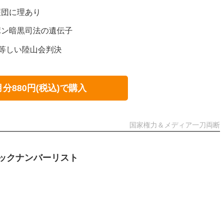
護団に理あり
ポン暗黒司法の遺伝子
に等しい陸山会判決
月分880円(税込)で購入
国家権力＆メディア一刀両断
ックナンバーリスト