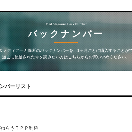
Mail Magazine Back Number
バックナンバー
＆メディア一刀両断
のバックナンバーを、1ヶ月ごとに購入することが
過去に配信された号を読みたい方はこちらからお買い求めください。
ンバーリスト
がねらうＴＰＰ利権