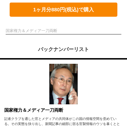
1ヶ月分880円(税込)で購入
国家権力＆メディア一刀両断
バックナンバーリスト
国家権力＆メディア一刀両断
記者クラブを通した官とメディアの共同体がこの国の情報空間を歪めてい
る。その実態を抉り出し、新聞記事の細部に宿る官製情報のウソを暴くとと