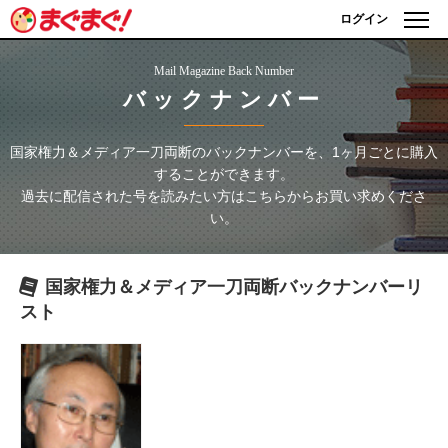
ログイン
Mail Magazine Back Number
バックナンバー
国家権力＆メディア一刀両断
のバックナンバーを、1ヶ月ごとに購入
することができます。
過去に配信された号を読みたい方はこちらからお買い求めくださ
い。
国家権力＆メディア一刀両断
バックナンバーリ
スト