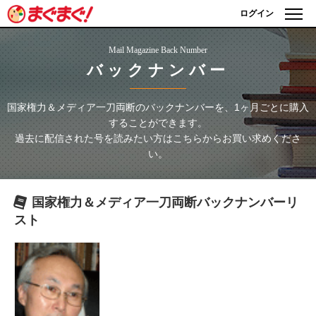
ログイン
Mail Magazine Back Number
バックナンバー
国家権力＆メディア一刀両断
のバックナンバーを、1ヶ月ごとに購入
することができます。
過去に配信された号を読みたい方はこちらからお買い求めくださ
い。
国家権力＆メディア一刀両断
バックナンバーリ
スト