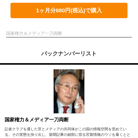
1ヶ月分880円(税込)で購入
国家権力＆メディア一刀両断
バックナンバーリスト
国家権力＆メディア一刀両断
記者クラブを通した官とメディアの共同体がこの国の情報空間を歪めてい
る。その実態を抉り出し、新聞記事の細部に宿る官製情報のウソを暴くとと