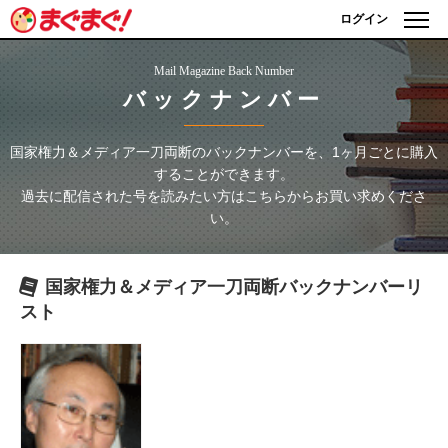
ログイン
Mail Magazine Back Number
バックナンバー
国家権力＆メディア一刀両断
のバックナンバーを、1ヶ月ごとに購入
することができます。
過去に配信された号を読みたい方はこちらからお買い求めくださ
い。
国家権力＆メディア一刀両断
バックナンバーリ
スト