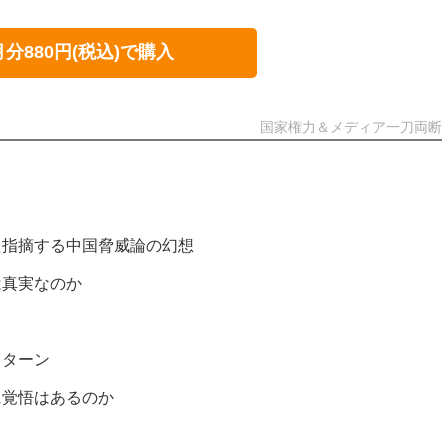
月分880円(税込)で購入
国家権力＆メディア一刀両断
え指摘する中国脅威論の幻想
は真実なのか
リターン
に覚悟はあるのか