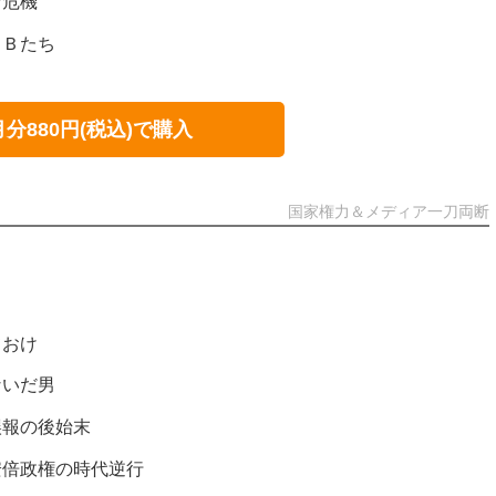
む危機
ＯＢたち
月分880円(税込)で購入
国家権力＆メディア一刀両断
ておけ
ないだ男
誤報の後始末
安倍政権の時代逆行