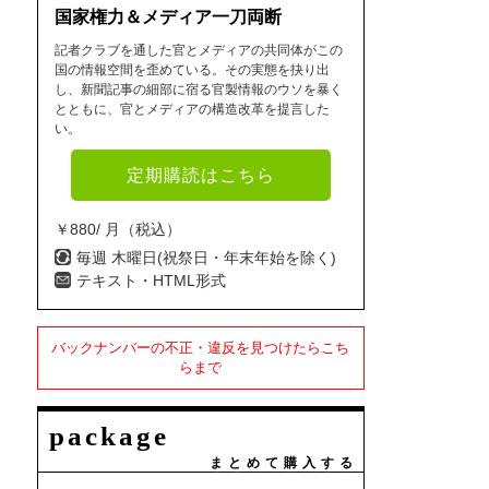
国家権力＆メディア一刀両断
記者クラブを通した官とメディアの共同体がこの
国の情報空間を歪めている。その実態を抉り出
し、新聞記事の細部に宿る官製情報のウソを暴く
とともに、官とメディアの構造改革を提言した
い。
定期購読はこちら
￥880/ 月（税込）
毎週 木曜日(祝祭日・年末年始を除く)
テキスト・HTML形式
バックナンバーの不正・違反を見つけたらこち
らまで
package
まとめて購入する