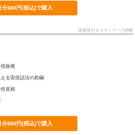
月分880円(税込)で購入
国家権力＆メディア一刀両断
安倍政権
見える安倍話法の欺瞞
安倍首相
相
月分880円(税込)で購入