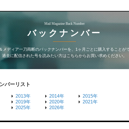
Mail Magazine Back Number
バックナンバー
＆メディア一刀両断
のバックナンバーを、1ヶ月ごとに購入することが
過去に配信された号を読みたい方はこちらからお買い求めください。
ンバーリスト
2013年
2014年
2015年
2019年
2020年
2021年
2025年
2026年