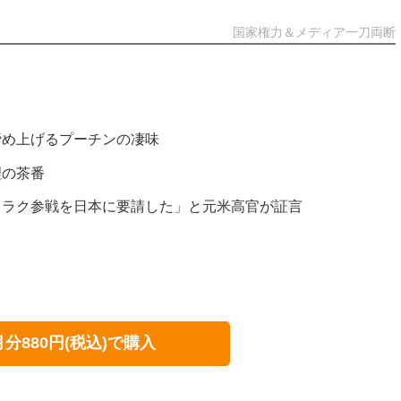
国家権力＆メディア一刀両断
締め上げるプーチンの凄味
理の茶番
イラク参戦を日本に要請した」と元米高官が証言
月分880円(税込)で購入