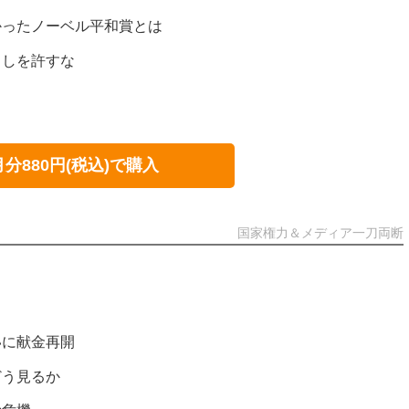
かったノーベル平和賞とは
出しを許すな
月分880円(税込)で購入
国家権力＆メディア一刀両断
いに献金再開
どう見るか