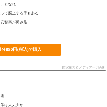
灯」となれ
倣って廃止する手もある
公安警察が勇み足
月分880円(税込)で購入
国家権力＆メディア一刀両断
票術
対策は大丈夫か