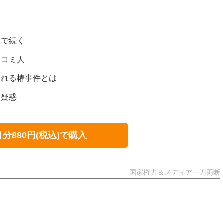
まで続く
スコミ人
される椿事件とは
金疑惑
月分880円(税込)で購入
国家権力＆メディア一刀両断