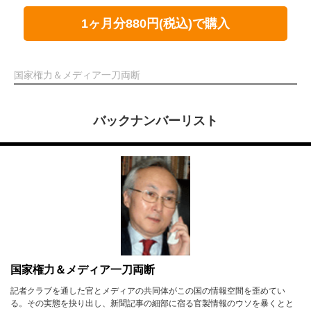
1ヶ月分880円(税込)で購入
国家権力＆メディア一刀両断
バックナンバーリスト
国家権力＆メディア一刀両断
記者クラブを通した官とメディアの共同体がこの国の情報空間を歪めてい
る。その実態を抉り出し、新聞記事の細部に宿る官製情報のウソを暴くとと