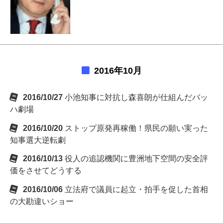
2016年10月
2016/10/27
小池知事に対抗し森喜朗が仕組んだバッ
ハ劇場
2016/10/20
ストップ原発再稼働！県民の願い実った
知事選大逆転劇
2016/10/13
役人の追認機関に豊洲地下空間の安全評
価をさせてどうする
2016/10/06
立法府で議員に起立・拍手を促した首相
の大勘違いショー