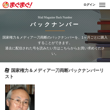
ログイン
Mail Magazine Back Number
バックナンバー
国家権力＆メディア一刀両断
のバックナンバーを、1ヶ月ごとに購入
することができます。
過去に配信された号を読みたい方はこちらからお買い求めくださ
い。
国家権力＆メディア一刀両断
バックナンバーリ
スト