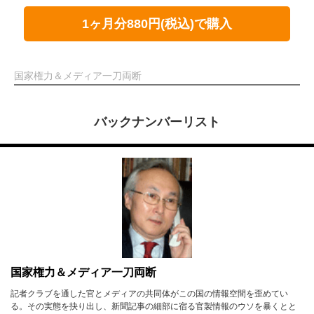
1ヶ月分880円(税込)で購入
国家権力＆メディア一刀両断
バックナンバーリスト
国家権力＆メディア一刀両断
記者クラブを通した官とメディアの共同体がこの国の情報空間を歪めてい
る。その実態を抉り出し、新聞記事の細部に宿る官製情報のウソを暴くとと