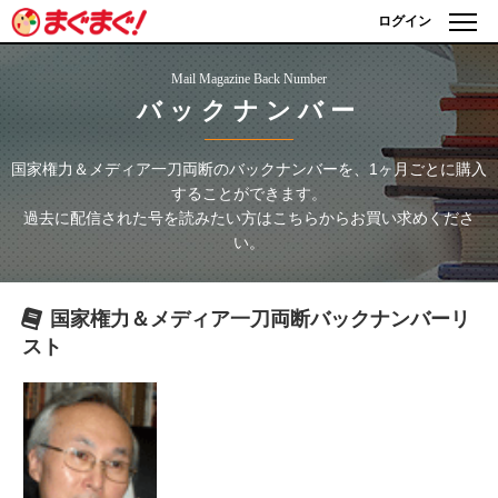
ログイン
Mail Magazine Back Number
バックナンバー
国家権力＆メディア一刀両断
のバックナンバーを、1ヶ月ごとに購入
することができます。
過去に配信された号を読みたい方はこちらからお買い求めくださ
い。
国家権力＆メディア一刀両断
バックナンバーリ
スト