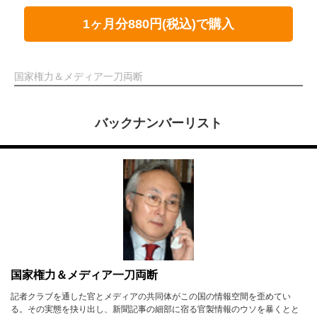
1ヶ月分880円(税込)で購入
国家権力＆メディア一刀両断
バックナンバーリスト
国家権力＆メディア一刀両断
記者クラブを通した官とメディアの共同体がこの国の情報空間を歪めてい
る。その実態を抉り出し、新聞記事の細部に宿る官製情報のウソを暴くとと