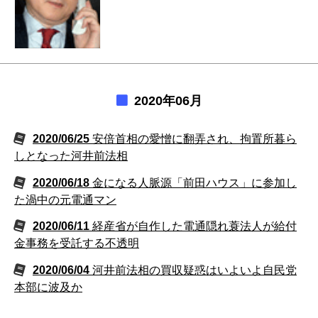
2020年06月
2020/06/25
安倍首相の愛憎に翻弄され、拘置所暮ら
しとなった河井前法相
2020/06/18
金になる人脈源「前田ハウス」に参加し
た渦中の元電通マン
2020/06/11
経産省が自作した電通隠れ蓑法人が給付
金事務を受託する不透明
2020/06/04
河井前法相の買収疑惑はいよいよ自民党
本部に波及か