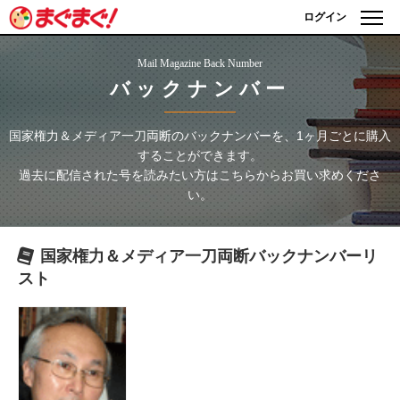
ログイン
Mail Magazine Back Number
バックナンバー
国家権力＆メディア一刀両断
のバックナンバーを、1ヶ月ごとに購入
することができます。
過去に配信された号を読みたい方はこちらからお買い求めくださ
い。
国家権力＆メディア一刀両断
バックナンバーリ
スト