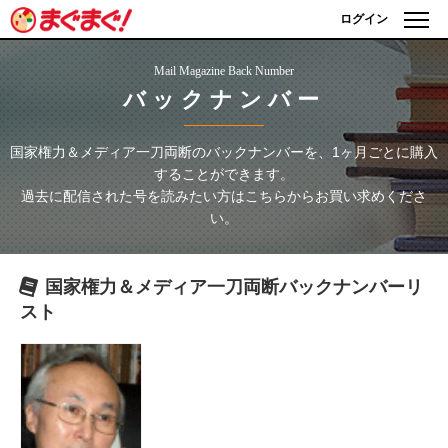
ログイン
Mail Magazine Back Number
バックナンバー
国家権力＆メディア一刀両断
のバックナンバーを、1ヶ月ごとに購入
することができます。
過去に配信された号を読みたい方はこちらからお買い求めくださ
い。
国家権力＆メディア一刀両断
バックナンバーリ
スト