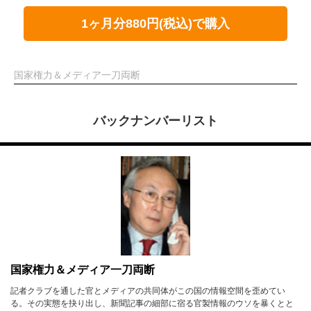
1ヶ月分880円(税込)で購入
国家権力＆メディア一刀両断
バックナンバーリスト
国家権力＆メディア一刀両断
記者クラブを通した官とメディアの共同体がこの国の情報空間を歪めてい
る。その実態を抉り出し、新聞記事の細部に宿る官製情報のウソを暴くとと