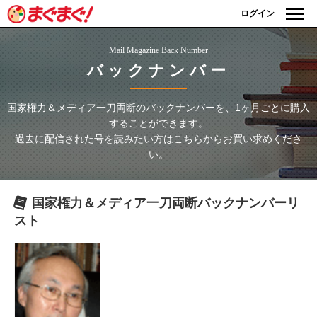
ログイン
Mail Magazine Back Number
バックナンバー
国家権力＆メディア一刀両断
のバックナンバーを、1ヶ月ごとに購入
することができます。
過去に配信された号を読みたい方はこちらからお買い求めくださ
い。
国家権力＆メディア一刀両断
バックナンバーリ
スト