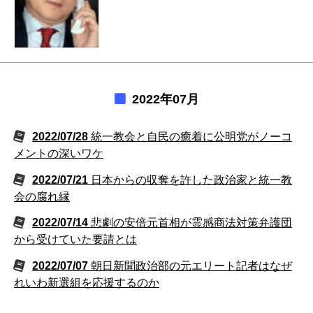
2022年07月
2022/07/28
統一教会と自民の癒着に公明党がノーコ
メントの深いワケ
2022/07/21
日本からの収奪を許した政治家と統一教
会の腐れ縁
2022/07/14
悲劇の安倍元首相が霊感商法対策弁護団
から受けていた要請とは
2022/07/07
朝日新聞政治部の元エリート記者はなぜ
れいわ新選組を応援するのか