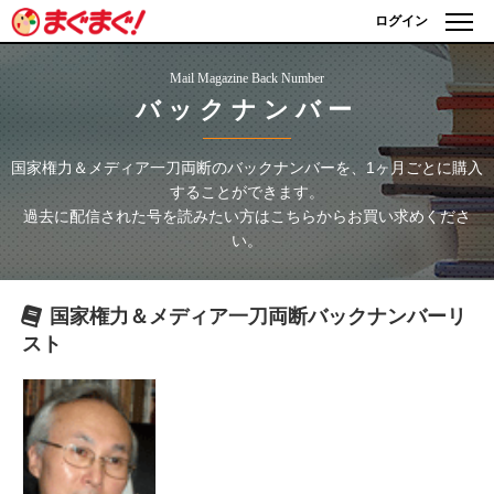
ログイン
Mail Magazine Back Number
バックナンバー
国家権力＆メディア一刀両断
のバックナンバーを、1ヶ月ごとに購入
することができます。
過去に配信された号を読みたい方はこちらからお買い求めくださ
い。
国家権力＆メディア一刀両断
バックナンバーリ
スト