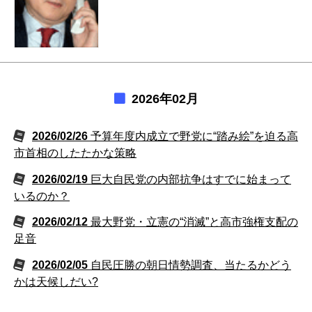
2026年02月
2026/02/26
予算年度内成立で野党に“踏み絵”を迫る高
市首相のしたたかな策略
2026/02/19
巨大自民党の内部抗争はすでに始まって
いるのか？
2026/02/12
最大野党・立憲の“消滅”と高市強権支配の
足音
2026/02/05
自民圧勝の朝日情勢調査、当たるかどう
かは天候しだい?