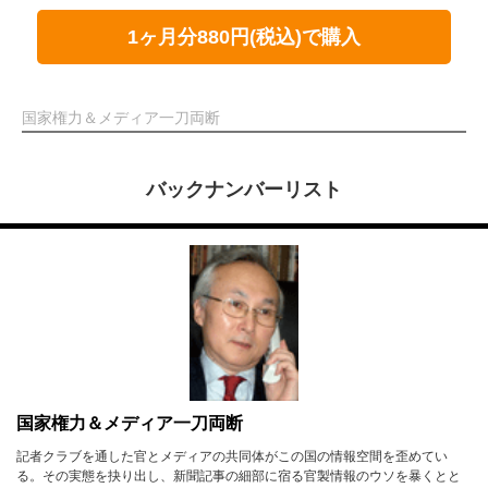
1ヶ月分880円(税込)で購入
国家権力＆メディア一刀両断
バックナンバーリスト
国家権力＆メディア一刀両断
記者クラブを通した官とメディアの共同体がこの国の情報空間を歪めてい
る。その実態を抉り出し、新聞記事の細部に宿る官製情報のウソを暴くとと