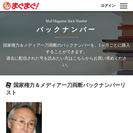
ログイン
Mail Magazine Back Number
バックナンバー
国家権力＆メディア一刀両断
のバックナンバーを、1ヶ月ごとに購入
することができます。
過去に配信された号を読みたい方はこちらからお買い求めくださ
い。
国家権力＆メディア一刀両断
バックナンバーリ
スト