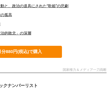
動と、政治の道具にされた“歌姫”の悲劇
相の孤高
相
政治的敗北」の深層
月分880円(税込)で購入
国家権力＆メディア一刀両断
ックナンバーリスト