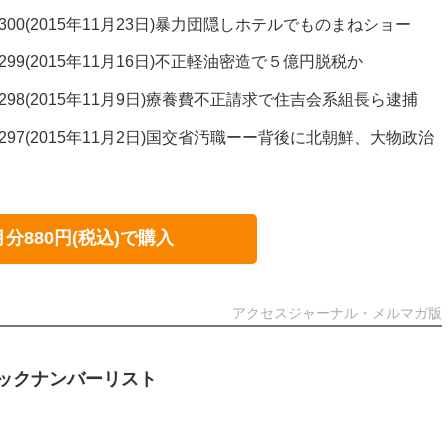
00(2015年11月23日)暴力団隠しホテルでものまねショー
99(2015年11月16日)不正軽油密造で５億円脱税か
298(2015年11月9日)療養費不正請求で住吉会系組長ら逮捕
297(2015年11月2日)国交省汚職ーー背後に北朝鮮、大物政治
月分880円(税込)で購入
アクセスジャーナル・メルマガ版
ックナンバーリスト