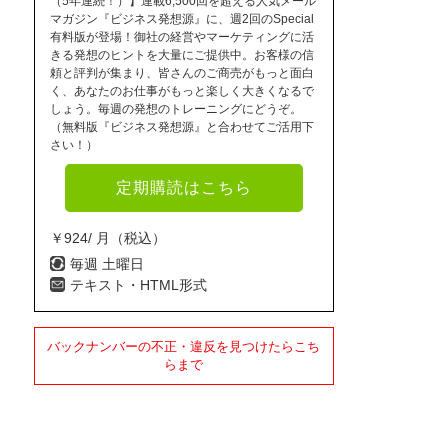
（5年連続！）】連載6,500回を超える人気メール
マガジン『ビジネス発想源』に、週2回のSpecial
有料版が登場！御社の経営やマーケティングに活
きる発想のヒントを大量にご提供中。お客様の信
頼と評判が集まり、皆さんのご商売がもっと面白
く、あなたのお仕事がもっと楽しく大きくなるで
しょう。毎週の発想のトレーニングにどうぞ。
（無料版『ビジネス発想源』と合わせてご活用下
さい！）
定期購読はこちら
￥924/ 月（税込）
毎週 土曜日
テキスト・HTML形式
バックナンバーの不正・違反を見つけたらこち
らまで