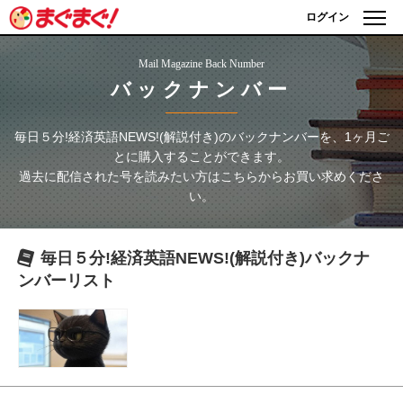
ログイン
Mail Magazine Back Number
バックナンバー
毎日５分!経済英語NEWS!(解説付き)
のバックナンバーを、1ヶ月ご
とに購入することができます。
過去に配信された号を読みたい方はこちらからお買い求めくださ
い。
毎日５分!経済英語NEWS!(解説付き)
バックナ
ンバーリスト