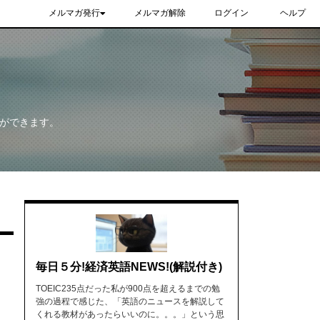
メルマガ発行
メルマガ解除
ログイン
ヘルプ
ができます。
毎日５分!経済英語NEWS!(解説付き)
TOEIC235点だった私が900点を超えるまでの勉
強の過程で感じた、「英語のニュースを解説して
くれる教材があったらいいのに。。。」という思