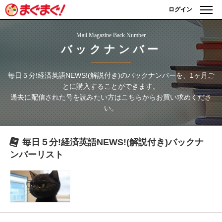
ログイン
Mail Magazine Back Number
バックナンバー
毎日５分!経済英語NEWS!(解説付き)
のバックナンバーを、1ヶ月ご
とに購入することができます。
過去に配信された号を読みたい方はこちらからお買い求めくださ
い。
毎日５分!経済英語NEWS!(解説付き)
バックナ
ンバーリスト