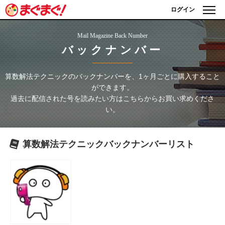
ログイン
Mail Magazine Back Number
バックナンバー
算数解法テクニック
のバックナンバーを、1ヶ月ごとに購入すること
ができます。
過去に配信された号を読みたい方はこちらからお買い求めくださ
い。
算数解法テクニック
バックナンバーリスト