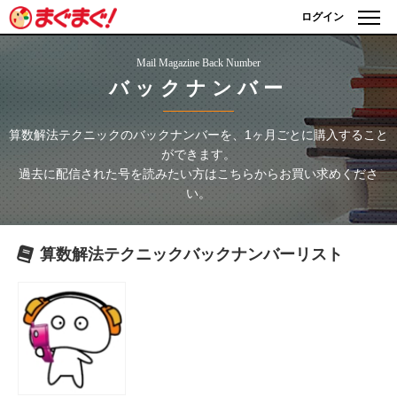
ログイン
Mail Magazine Back Number
バックナンバー
算数解法テクニック
のバックナンバーを、1ヶ月ごとに購入すること
ができます。
過去に配信された号を読みたい方はこちらからお買い求めくださ
い。
算数解法テクニック
バックナンバーリスト