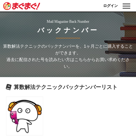
ログイン
Mail Magazine Back Number
バックナンバー
算数解法テクニック
のバックナンバーを、1ヶ月ごとに購入すること
ができます。
過去に配信された号を読みたい方はこちらからお買い求めくださ
い。
算数解法テクニック
バックナンバーリスト