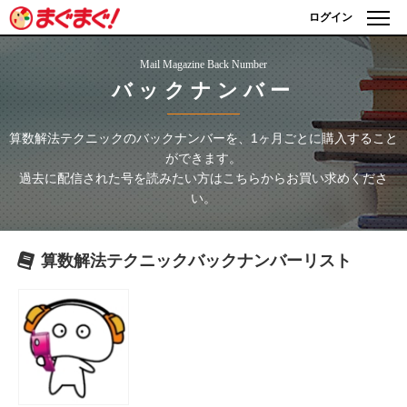
ログイン
Mail Magazine Back Number
バックナンバー
算数解法テクニック
のバックナンバーを、1ヶ月ごとに購入すること
ができます。
過去に配信された号を読みたい方はこちらからお買い求めくださ
い。
算数解法テクニック
バックナンバーリスト