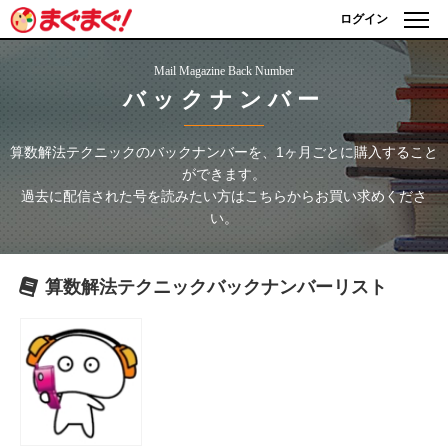
ログイン
Mail Magazine Back Number
バックナンバー
算数解法テクニック
のバックナンバーを、1ヶ月ごとに購入すること
ができます。
過去に配信された号を読みたい方はこちらからお買い求めくださ
い。
算数解法テクニック
バックナンバーリスト