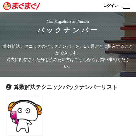
ログイン
Mail Magazine Back Number
バックナンバー
算数解法テクニック
のバックナンバーを、1ヶ月ごとに購入すること
ができます。
過去に配信された号を読みたい方はこちらからお買い求めくださ
い。
算数解法テクニック
バックナンバーリスト