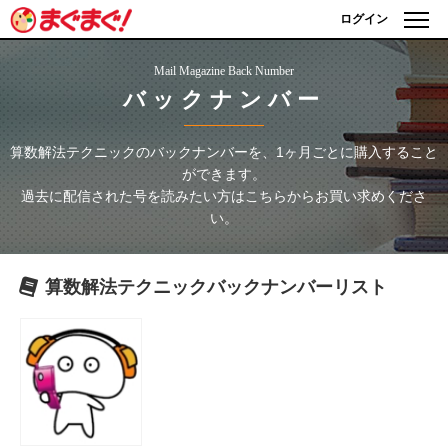
ログイン
Mail Magazine Back Number
バックナンバー
算数解法テクニック
のバックナンバーを、1ヶ月ごとに購入すること
ができます。
過去に配信された号を読みたい方はこちらからお買い求めくださ
い。
算数解法テクニック
バックナンバーリスト