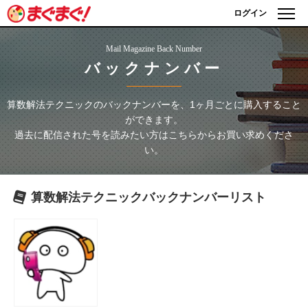
ログイン
Mail Magazine Back Number
バックナンバー
算数解法テクニック
のバックナンバーを、1ヶ月ごとに購入すること
ができます。
過去に配信された号を読みたい方はこちらからお買い求めくださ
い。
算数解法テクニック
バックナンバーリスト