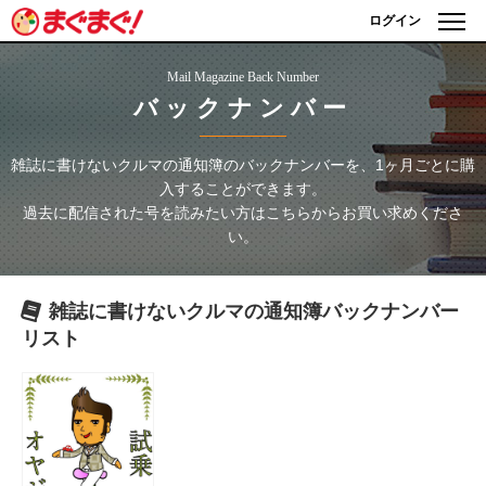
ログイン
Mail Magazine Back Number
バックナンバー
雑誌に書けないクルマの通知簿
のバックナンバーを、1ヶ月ごとに購
入することができます。
過去に配信された号を読みたい方はこちらからお買い求めくださ
い。
雑誌に書けないクルマの通知簿
バックナンバー
リスト