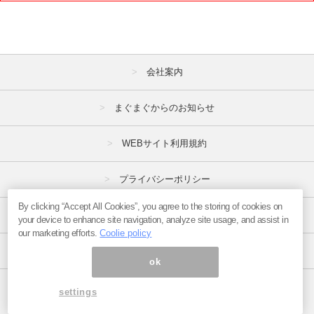
1月
2月
3月
4月
5月
6月
7月
8月
9月
会社案内
10月
11月
12月
まぐまぐからのお知らせ
2012年
WEBサイト利用規約
1月
2月
3月
4月
5月
6月
プライバシーポリシー
7月
8月
9月
By clicking “Accept All Cookies”, you agree to the storing of cookies on
特定商取引法
your device to enhance site navigation, analyze site usage, and assist in
10月
11月
12月
our marketing efforts.
Coolie policy
広告掲載はこちら
ok
ページ内の商標は全て商標権者に属します。
settings
Copyright(C)2017
まぐまぐ！
All Rights Reserved.