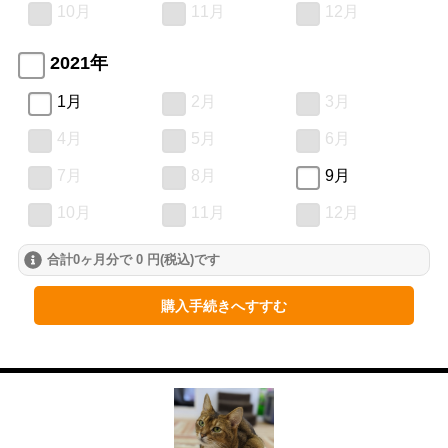
10月
11月
12月
2021年
1月
2月
3月
4月
5月
6月
7月
8月
9月
10月
11月
12月
合計0ヶ月分で 0 円(税込)です
2020年
1月
2月
3月
購入手続きへすすむ
4月
5月
6月
7月
8月
9月
10月
11月
12月