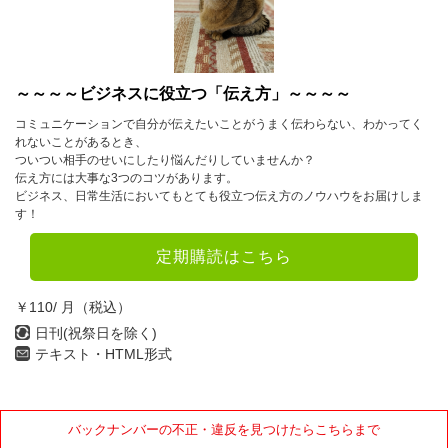
2018年
1月
2月
3月
4月
5月
6月
～～～～ビジネスに役立つ「伝え方」～～～～
コミュニケーションで自分が伝えたいことがうまく伝わらない、わかってく
7月
8月
9月
れないことがあるとき、
ついつい相手のせいにしたり悩んだりしていませんか？
10月
11月
12月
伝え方には大事な3つのコツがあります。
ビジネス、日常生活においてもとても役立つ伝え方のノウハウをお届けしま
す！
2017年
定期購読はこちら
1月
2月
3月
4月
5月
6月
￥110/ 月（税込）
7月
8月
9月
日刊(祝祭日を除く)
テキスト・HTML形式
10月
11月
12月
2013年
バックナンバーの不正・違反を見つけたらこちらまで