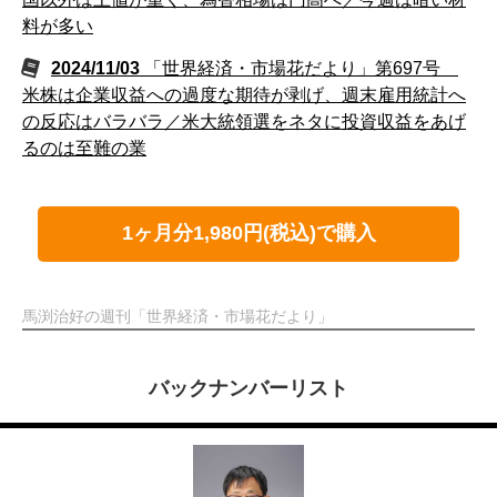
料が多い
2024/11/03
「世界経済・市場花だより」第697号
米株は企業収益への過度な期待が剥げ、週末雇用統計へ
の反応はバラバラ／米大統領選をネタに投資収益をあげ
るのは至難の業
1ヶ月分1,980円(税込)で購入
馬渕治好の週刊「世界経済・市場花だより」
バックナンバーリスト