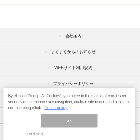
会社案内
まぐまぐからのお知らせ
WEBサイト利用規約
プライバシーポリシー
By clicking “Accept All Cookies”, you agree to the storing of cookies on
特定商取引法
your device to enhance site navigation, analyze site usage, and assist in
our marketing efforts.
Coolie policy
広告掲載はこちら
ok
ページ内の商標は全て商標権者に属します。
settings
Copyright(C)2017
まぐまぐ！
All Rights Reserved.