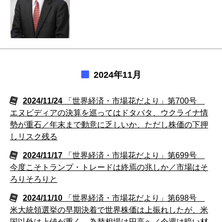
2024年11月
2024/11/24
「世界経済・市場花だより」第700号
エヌビディアの決算を巡ってはドタバタ、ウクライナ情
勢が重石／年末まで動意に乏しいか、ただし株価の下押
しリスク残る
2024/11/17
「世界経済・市場花だより」第699号
今度こそトランプ・トレードは終焉の兆しか／市場はそ
ろりそろりと
2024/11/10
「世界経済・市場花だより」第698号
米大統領選挙の早期決着で世界株価は上振れしたが、米
国以外は上値が重く、為替相場は円高へ／今週は暗い材