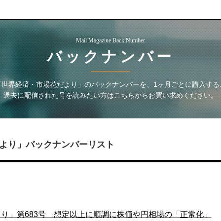
Mail Magazine Back Number
バックナンバー
「世界経済・市場花だより」
のバックナンバーを、1ヶ月ごとに購入する
過去に配信された号を読みたい方はこちらからお買い求めください。
より」
バックナンバーリスト
り」第683号 想定以上に順調に株価や円相場の「正常化」