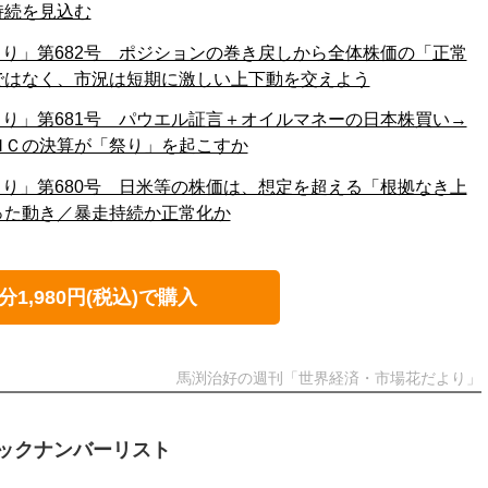
持続を見込む
り」第682号 ポジションの巻き戻しから全体株価の「正常
ではなく、市況は短期に激しい上下動を交えよう
り」第681号 パウエル証言＋オイルマネーの日本株買い→
ＭＣの決算が「祭り」を起こすか
り」第680号 日米等の株価は、想定を超える「根拠なき上
った動き／暴走持続か正常化か
分1,980円(税込)で購入
馬渕治好の週刊「世界経済・市場花だより」
ックナンバーリスト