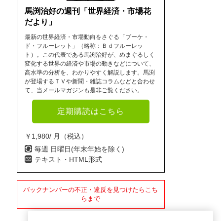
馬渕治好の週刊「世界経済・市場花
だより」
最新の世界経済・市場動向をさぐる「ブーケ・
ド・フルーレット」（略称：Ｂｄフルーレッ
ト）。この代表である馬渕治好が、めまぐるしく
変化する世界の経済や市場の動きなどについて、
高水準の分析を、わかりやすく解説します。馬渕
が登場するＴＶや新聞・雑誌コラムなどと合わせ
て、当メールマガジンも是非ご覧ください。
定期購読はこちら
￥1,980/ 月（税込）
毎週 日曜日(年末年始を除く)
テキスト・HTML形式
バックナンバーの不正・違反を見つけたらこち
らまで