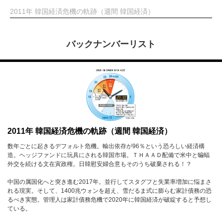
2011年 韓国経済危機の軌跡（週間 韓国経済）
バックナンバーリスト
2011年 韓国経済危機の軌跡（週間 韓国経済）
数年ごとに起きるデフォルト危機。輸出依存が96％という恐ろしい経済構
造。ヘッジファンドに玩具にされる韓国市場。ＴＨＡＡＤ配備で米中と蝙蝠
外交を続ける文在寅政権。日韓慰安婦合意もそのうち破棄される！？
中国の属国化へと突き進む2017年。並行してスタグフと失業率増加に悩まさ
れる現実。そして、1400兆ウォンを超え、雪だるま式に膨らむ家計債務の恐
るべき実態。管理人は家計債務危機で2020年に韓国経済が破綻すると予想し
ている。