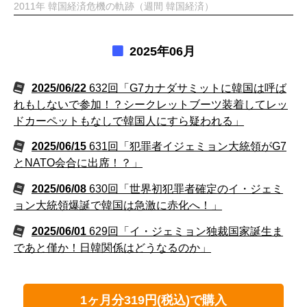
2011年 韓国経済危機の軌跡（週間 韓国経済）
2025年06月
2025/06/22
632回「G7カナダサミットに韓国は呼ば
れもしないで参加！？シークレットブーツ装着してレッ
ドカーペットもなしで韓国人にすら疑われる」
2025/06/15
631回「犯罪者イジェミョン大統領がG7
とNATO会合に出席！？」
2025/06/08
630回「世界初犯罪者確定のイ・ジェミ
ョン大統領爆誕で韓国は急激に赤化へ！」
2025/06/01
629回「イ・ジェミョン独裁国家誕生ま
であと僅か！日韓関係はどうなるのか」
1ヶ月分319円(税込)で購入