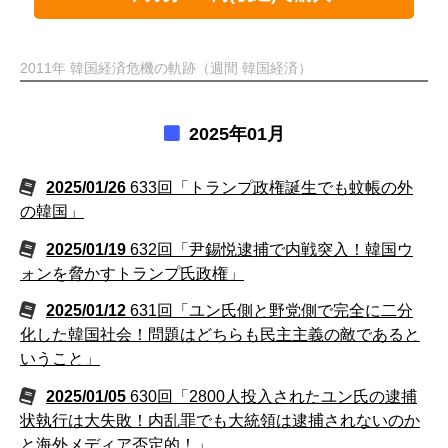
2011年 韓国経済危機の軌跡（週間 韓国経済）
2025年01月
2025/01/26
633回「トランプ政権誕生でも蚊帳の外
の韓国」
2025/01/19
632回「尹錫悦逮捕で内戦突入！韓国ウ
ォンを脅かすトランプ氏政権」
2025/01/12
631回「ユン氏側と野党側で完全に二分
化した韓国社会！問題はどちらも民主主義の敵であると
いうこと」
2025/01/05
630回「2800人投入されたユン氏の逮捕
状執行は大失敗！内乱罪でも大統領は逮捕されないのか
と海外メディア否定的！」