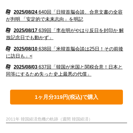
2025/08/24
640回「日韓首脳会談、合意文書の全容
が判明 「安定的で未来志向」を明記
2025/08/17
639回「李在明がやはり反日を封印か 解
放記念日でも動かず」
2025/08/10
638回「米韓首脳会談は25日！その前後
に訪日も」<
2025/08/03
637回「韓国が米国と関税合意！日本と
同等にするため失った史上最悪の代償」
1ヶ月分319円(税込)で購入
2011年 韓国経済危機の軌跡（週間 韓国経済）