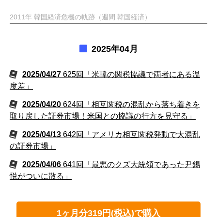
2011年 韓国経済危機の軌跡（週間 韓国経済）
2025年04月
2025/04/27
625回「米韓の関税協議で両者にある温
度差」
2025/04/20
624回「相互関税の混乱から落ち着きを
取り戻した証券市場！米国との協議の行方を見守る」
2025/04/13
642回「アメリカ相互関税発動で大混乱
の証券市場」
2025/04/06
641回「最悪のクズ大統領であった尹錫
悦がついに散る」
1ヶ月分319円(税込)で購入