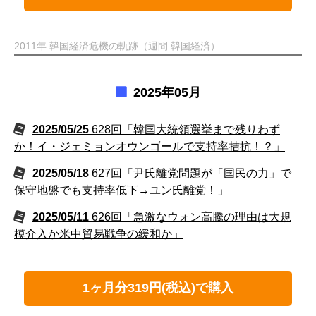
2011年 韓国経済危機の軌跡（週間 韓国経済）
2025年05月
2025/05/25
628回「韓国大統領選挙まで残りわず
か！イ・ジェミョンオウンゴールで支持率拮抗！？」
2025/05/18
627回「尹氏離党問題が「国民の力」で
保守地盤でも支持率低下→ユン氏離党！」
2025/05/11
626回「急激なウォン高騰の理由は大規
模介入か米中貿易戦争の緩和か」
1ヶ月分319円(税込)で購入