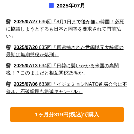
2025年07月
2025/07/27
636回「8月1日まで後が無い韓国！必死
に協議しようとするも日本と同等を要求されて門前払
い」
2025/07/20
635回「再逮捕された尹錫悦元大統領の
最期は無期懲役か処刑」
2025/07/13
634回「日韓に襲いかかる米国の高関
税！？このままだと相互関税25％か」
2025/07/06
633回「イジェミョンNATO首脳会合に不
参加。石破総理も急遽キャンセル」
1ヶ月分319円(税込)で購入