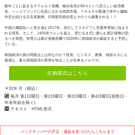
4月
5月
6月
数年ごとに起きるデフォルト危機。輸出依存が96％という恐ろしい経済構
造。ヘッジファンドに玩具にされる韓国市場。ＴＨＡＡＤ配備で米中と蝙蝠
7月
8月
9月
外交を続ける文在寅政権。日韓慰安婦合意もそのうち破棄される！？
10月
11月
12月
中国の属国化へと突き進む2017年。並行してスタグフと失業率増加に悩まさ
れる現実。そして、1400兆ウォンを超え、雪だるま式に膨らむ家計債務の恐
るべき実態。管理人は家計債務危機で2020年に韓国経済が破綻すると予想し
2022年
ている。
1月
2月
3月
韓国経済の真の問題点とは何なのか？投資、ビジネス、教養、雑談ネタにも
最適な、最も韓国経済の実情を知ることが出来るメルマガ。
4月
5月
6月
定期購読はこちら
7月
8月
9月
￥319/ 月（税込）
10月
11月
12月
毎月 第1日曜日・第2日曜日・第3日曜日・第4日曜日(祝祭日・
年末年始を除く)
2021年
テキスト・HTML形式
1月
2月
3月
4月
5月
6月
バックナンバーの不正・違反を見つけたらこちらまで