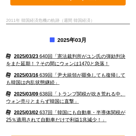
2011年 韓国経済危機の軌跡（週間 韓国経済）
2025年03月
2025/03/23
640回「憲法裁判所がユン氏の弾劾判決
をまた延期！？その間にウォンは1470と急落！
2025/03/16
639回「尹大統領が罷免しても復帰して
も韓国は内乱状態継続」
2025/03/09
638回「トランプ関税が吹き荒れる中、
ウォン売りとまらず韓国に直撃」
2025/03/02
637回「韓国にも自動車・半導体関税が
25％適用されて自動車だけで利益1兆減少！」