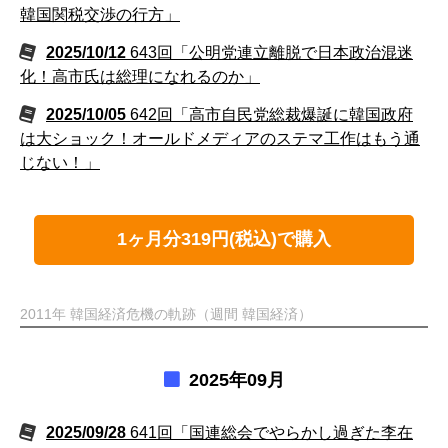
韓国関税交渉の行方」
2025/10/12
643回「公明党連立離脱で日本政治混迷
化！高市氏は総理になれるのか」
2025/10/05
642回「高市自民党総裁爆誕に韓国政府
は大ショック！オールドメディアのステマ工作はもう通
じない！」
1ヶ月分319円(税込)で購入
2011年 韓国経済危機の軌跡（週間 韓国経済）
2025年09月
2025/09/28
641回「国連総会でやらかし過ぎた李在