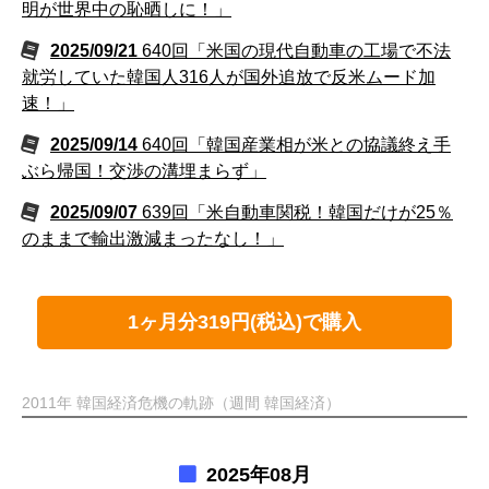
明が世界中の恥晒しに！」
2025/09/21
640回「米国の現代自動車の工場で不法
就労していた韓国人316人が国外追放で反米ムード加
速！」
2025/09/14
640回「韓国産業相が米との協議終え手
ぶら帰国！交渉の溝埋まらず」
2025/09/07
639回「米自動車関税！韓国だけが25％
のままで輸出激減まったなし！」
1ヶ月分319円(税込)で購入
2011年 韓国経済危機の軌跡（週間 韓国経済）
2025年08月