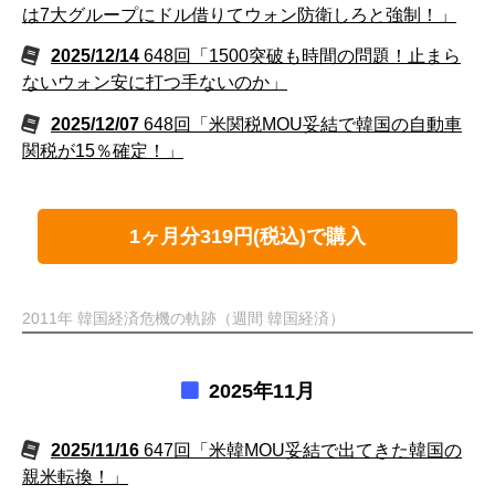
は7大グループにドル借りてウォン防衛しろと強制！」
2025/12/14
648回「1500突破も時間の問題！止まら
ないウォン安に打つ手ないのか」
2025/12/07
648回「米関税MOU妥結で韓国の自動車
関税が15％確定！」
1ヶ月分319円(税込)で購入
2011年 韓国経済危機の軌跡（週間 韓国経済）
2025年11月
2025/11/16
647回「米韓MOU妥結で出てきた韓国の
親米転換！」