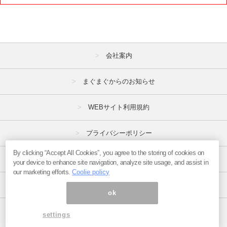
7月
8月
9月
10月
11月
12月
2020年
会社案内
1月
2月
3月
まぐまぐからのお知らせ
4月
5月
6月
7月
8月
9月
WEBサイト利用規約
10月
11月
12月
プライバシーポリシー
2019年
By clicking “Accept All Cookies”, you agree to the storing of cookies on
特定商取引法
your device to enhance site navigation, analyze site usage, and assist in
1月
2月
3月
our marketing efforts.
Coolie policy
広告掲載はこちら
4月
5月
6月
ok
7月
8月
9月
ページ内の商標は全て商標権者に属します。
settings
Copyright(C)2017
まぐまぐ！
All Rights Reserved.